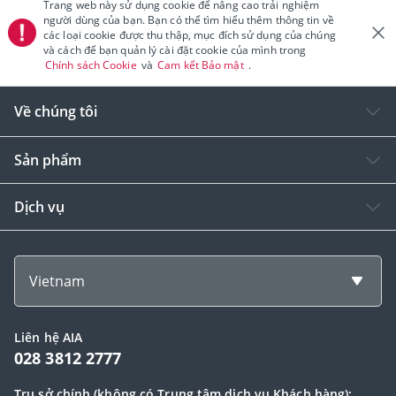
Trang web này sử dụng cookie để nâng cao trải nghiệm
người dùng của bạn. Bạn có thể tìm hiểu thêm thông tin về
các loại cookie được thu thập, mục đích sử dụng của chúng
và cách để bạn quản lý cài đặt cookie của mình trong
Chính sách Cookie
và
Cam kết Bảo mật
.
Về chúng tôi
Sản phẩm
Dịch vụ
Vietnam
Liên hệ AIA
028 3812 2777
Trụ sở chính (không có Trung tâm dịch vụ Khách hàng):