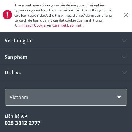
Trang web này sử dụng cookie để nâng cao trải nghiệm
người dùng của bạn. Bạn có thể tìm hiểu thêm thông tin về
các loại cookie được thu thập, mục đích sử dụng của chúng
và cách để bạn quản lý cài đặt cookie của mình trong
Chính sách Cookie
và
Cam kết Bảo mật
.
Về chúng tôi
Sản phẩm
Dịch vụ
Vietnam
Liên hệ AIA
028 3812 2777