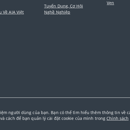
Vẹn
Tuyển Dụng, Cơ Hội
u Về AIA Việt
Nghề Nghiệp
 Limited) |
Đại lý Ngoại hạng AIA
|
Điều khoản sử dụng
|
Cam 
iệm người dùng của bạn. Bạn có thể tìm hiểu thêm thông tin về cá
 sách cookie
|
Quy tắc đạo đức
|
Điều khoản và điều kiện sử dụ
và cách để bạn quản lý cài đặt cookie của mình trong
Chính sách