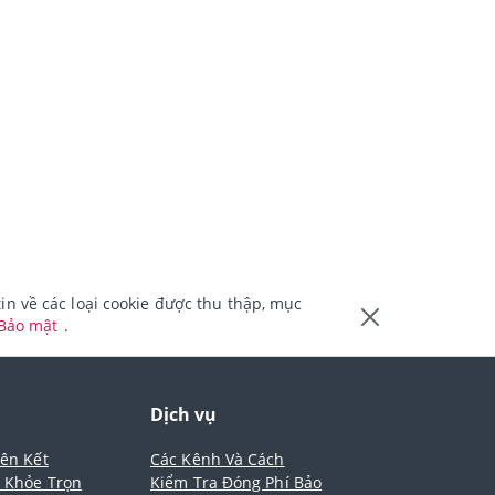
n về các loại cookie được thu thập, mục
 Bảo mật
.
m
Dịch vụ
iên Kết
Các Kênh Và Cách
- Khỏe Trọn
Kiểm Tra Đóng Phí Bảo