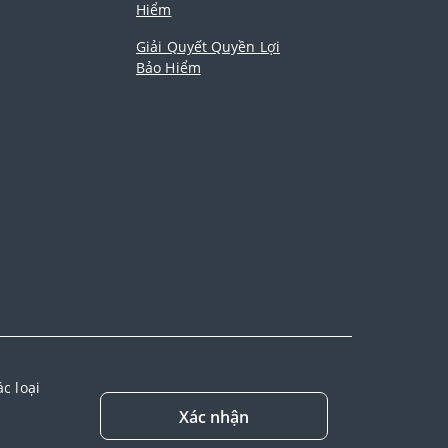
Hiểm
Giải Quyết Quyền Lợi
Bảo Hiểm
kết bảo
c loại
ng dịch vụ
Xác nhận