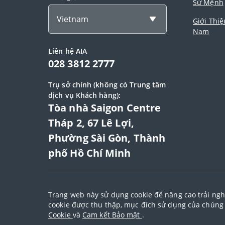
Sứ Mệnh
Vietnam
Giới Thiệ
Nam
Liên hệ AIA
028 3812 2777
Trụ sở chính (không có Trung tâm
dịch vụ Khách hàng):
Tòa nhà Saigon Centre
Tháp 2, 67 Lê Lợi,
Phường Sài Gòn, Thành
phố Hồ Chí Minh
© 2025 Bản quyền thuộc về Tập đoàn AIA (AIA Group
Trang web này sử dụng cookie để nâng cao trải ngh
mật
|
Chính sách bảo vệ dữ liệu cá nhân
|
Chính
cookie được thu thập, mục đích sử dụng của chúng 
thanh toán trực tuyến
Cookie
và
Cam kết Bảo mật
.