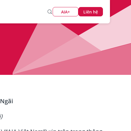
AIA+
Liên hệ
 Ngãi
)