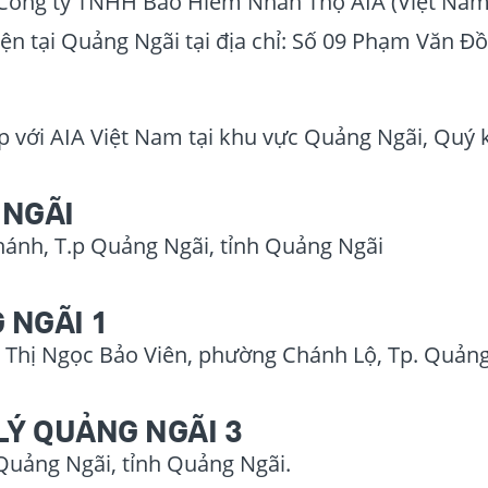
 Công ty TNHH Bảo Hiểm Nhân Thọ AIA (Việt Nam) 
iện tại Quảng Ngãi tại địa chỉ: Số 09 Phạm Văn 
ếp với AIA Việt Nam tại khu vực Quảng Ngãi, Quý 
 NGÃI
nh, T.p Quảng Ngãi, tỉnh Quảng Ngãi
 NGÃI 1
 Thị Ngọc Bảo Viên, phường Chánh Lộ, Tp. Quảng
LÝ QUẢNG NGÃI 3
 Quảng Ngãi, tỉnh Quảng Ngãi.