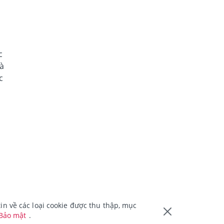
c
và
c
n về các loại cookie được thu thập, mục
 Bảo mật
.