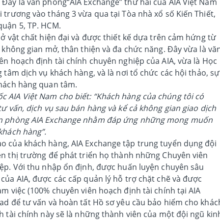
 Đây là văn phòng“AIA Exchange” thứ hai của AIA Việt Nam
 trương vào tháng 3 vừa qua tại Tòa nhà xổ số Kiến Thiết,
quận 5, TP. HCM.
sở vật chất hiện đại và được thiết kế dựa trên cảm hứng từ
i không gian mở, thân thiện và đa chức năng. Đây vừa là vă
ên hoạch định tài chính chuyên nghiệp của AIA, vừa là Học
 tâm dịch vụ khách hàng, và là nơi tổ chức các hội thảo, sự
khách hàng quan tâm.
 AIA Việt Nam cho biết: “Khách hàng của chúng tôi có
tư vấn, dịch vụ sau bán hàng và kể cả không gian giao dịch
văn phòng AIA Exchange nhằm đáp ứng những mong muốn
khách hàng”.
o của khách hàng, AIA Exchange tập trung tuyển dụng đội
ên thị trường để phát triển họ thành những Chuyên viên
iệp. Với thu nhập ổn định, được huấn luyện chuyên sâu
của AIA, được các cấp quản lý hỗ trợ chặt chẽ và được
àm việc (100% chuyên viên hoạch định tài chính tại AIA
Pad để tư vấn và hoàn tất Hồ sơ yêu cầu bảo hiểm cho khác
h tài chính này sẽ là những thành viên của một đội ngũ kin