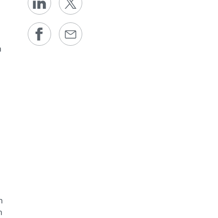
n
h
h