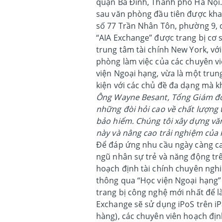
quận Ba Đình, Thành phố Hà Nội.
sau văn phòng đầu tiên được khai
số 77 Trần Nhân Tôn, phường 9, 
“AIA Exchange” được trang bị cơ 
trung tâm tài chính New York, vớ
phòng làm việc của các chuyên vi
viện Ngoại hạng, vừa là một trung
kiện với các chủ đề đa dạng mà 
Ông Wayne Besant, Tổng Giám đốc
những đòi hỏi cao về chất lượng 
bảo hiểm. Chúng tôi xây dựng 
này và nâng cao trải nghiệm của 
Để đáp ứng nhu cầu ngày càng ca
ngũ nhân sự trẻ và năng động tr
hoạch định tài chính chuyên ngh
thông qua “Học viện Ngoại hạng” 
trang bị công nghệ mới nhất để l
Exchange sẽ sử dụng iPoS trên i
hàng), các chuyên viên hoạch địn