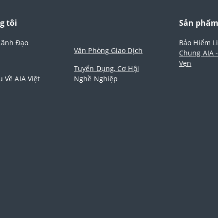
g tôi
Sản phẩ
Lãnh Đạo
Bảo Hiểm L
Văn Phòng Giao Dịch
Chung AIA 
Vẹn
Tuyển Dụng, Cơ Hội
u Về AIA Việt
Nghề Nghiệp