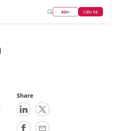
AIA+
Liên hệ
n
Share
H
i