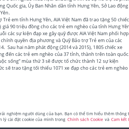
ng Quốc gia, Ủy Ban Nhân dân tỉnh Hưng Yên, Sở Lao động
 Yên.
rợ Trẻ em tỉnh Hưng Yên, AIA Việt Nam đã trao tặng 50 chiế
rị giá 90 triệu đồng cho các trẻ em nghèo của tỉnh Hưng Yên
uỗi các sự kiện đạp xe gây quỹ được AIA Việt Nam phối hợp
, chính quyền địa phương và Quỹ Bảo trợ Trẻ em của các
4. Sau hai năm phát động (2014 và 2015), 1805 chiếc xe
g đến các trẻ em nghèo của 37 tỉnh, thành trên toàn quốc
uộc sống” mùa thứ 3 sẽ được tổ chức thành 12 sự kiện
c sẽ trao tặng tối thiểu 1071 xe đạp cho các trẻ em nghèo
rải nghiệm người dùng của bạn. Bạn có thể tìm hiểu thêm thông ti
 lý cài đặt cookie của mình trong
Chính sách Cookie
và
Cam kết