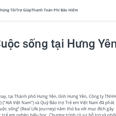
Chúng Tôi
Trợ Giúp
Thanh Toán Phí Bảo Hiểm
Cuộc sống tại Hưng Yê
 nay, tại Thành phố Hưng Yên, tỉnh Hưng Yên, Công ty TNH
 (“AIA Việt Nam”) và Quỹ Bảo trợ Trẻ em Việt Nam đã phát
ộc sống” (Real Life Journey) năm thứ ba với mục đích gây
 trẻ em nghèo hiếu học. Chương trình có sự hỗ trợ và phố