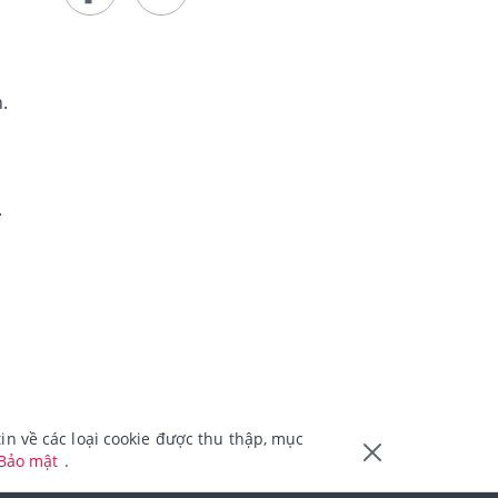
c
.
.
n về các loại cookie được thu thập, mục
 Bảo mật
.