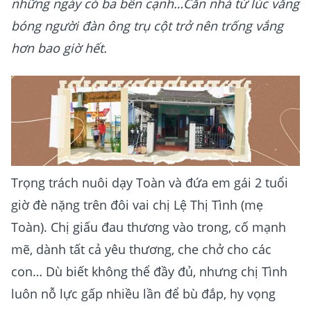
những ngày có ba bên cạnh…Căn nhà từ lúc vắng
bóng người đàn ông trụ cột trở nên trống vắng
hơn bao giờ hết.
Trọng trách nuôi dạy Toàn và đứa em gái 2 tuổi
giờ đè nặng trên đôi vai chị Lệ Thị Tình (mẹ
Toàn). Chị giấu đau thương vào trong, cố mạnh
mẽ, dành tất cả yêu thương, che chở cho các
con… Dù biết không thể đầy đủ, nhưng chị Tình
luôn nỗ lực gấp nhiều lần để bù đắp, hy vọng