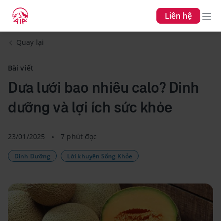
Liên hệ
Quay lại
Bài viết
Dưa lưới bao nhiêu calo? Dinh
dưỡng và lợi ích sức khỏe
23/01/2025
7 phút đọc
Dinh Dưỡng
Lời khuyên Sống Khỏe