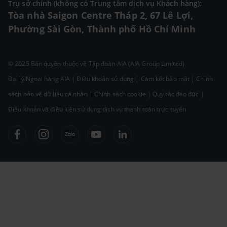
Trụ sở chính (không có Trung tâm dịch vụ Khách hàng):
Tòa nhà Saigon Centre Tháp 2, 67 Lê Lợi,
Phường Sài Gòn, Thành phố Hồ Chí Minh
© 2025 Bản quyền thuộc về Tập đoàn AIA (AIA Group Limited)
Đại lý Ngoại hạng AIA
|
Điều khoản sử dụng
|
Cam kết bảo mật
|
Chính
sách bảo vệ dữ liệu cá nhân
|
Chính sách cookie
|
Quy tắc đạo đức
|
Điều khoản và điều kiện sử dụng dịch vụ thanh toán trực tuyến