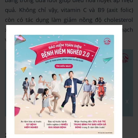
quả. Không chỉ vậy, vitamin C và B9 (axit folic)
còn có tác dụng làm giảm nồng độ cholesterol
xấu trong máu, ngăn ngừa xơ cứng động mạch
và các bệnh lý tim mạch khác.
X
Ăn dưa lưới tốt cho sức khỏe tim mạch
3.6 Cải thiện tâm trạng