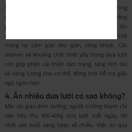
Enzyme SOD (super oxid dismutase) có trong
dưa lưới được khoa học chứng minh có khả năng
giảm stress và lo âu hiệu quả. Hương thơm dịu
nhẹ đặc trưng cùng vị ngọt tự nhiên của dưa lưới
mang lại cảm giác thư giãn, sảng khoái. Các
vitamin và khoáng chất thiết yếu trong dưa lưới
còn góp phần cải thiện tâm trạng, tăng tỉnh táo
và năng lượng cho cơ thể, đồng thời hỗ trợ giấc
ngủ ngon hơn.
4. Ăn nhiều dưa lưới có sao không?
Mặc dù giàu dinh dưỡng, người trưởng thành chỉ
nên tiêu thụ 300-400g dưa lưới mỗi ngày, tốt
nhất vào buổi sáng hoặc xế chiều. Việc ăn quá