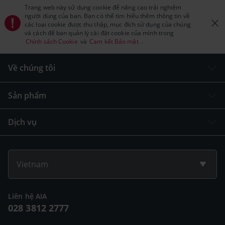
Trang web này sử dụng cookie để nâng cao trải nghiệm
người dùng của bạn. Bạn có thể tìm hiểu thêm thông tin về
các loại cookie được thu thập, mục đích sử dụng của chúng
và cách để bạn quản lý cài đặt cookie của mình trong
Chính sách Cookie
và
Cam kết Bảo mật
.
Về chúng tôi
Sản phẩm
Dịch vụ
Vietnam
Liên hệ AIA
028 3812 2777