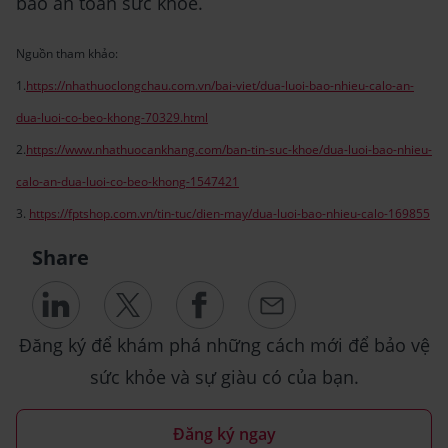
bảo an toàn sức khỏe.
Nguồn tham khảo:
1.
https://nhathuoclongchau.com.vn/bai-viet/dua-luoi-bao-nhieu-calo-an-
dua-luoi-co-beo-khong-70329.html
2.
https://www.nhathuocankhang.com/ban-tin-suc-khoe/dua-luoi-bao-nhieu-
calo-an-dua-luoi-co-beo-khong-1547421
3.
https://fptshop.com.vn/tin-tuc/dien-may/dua-luoi-bao-nhieu-calo-169855
Share
Đăng ký để khám phá những cách mới để bảo vệ
sức khỏe và sự giàu có của bạn.
Đăng ký ngay