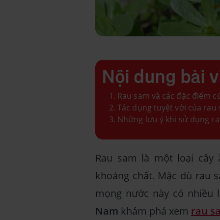
Nội dung bài v
Rau sam và các đặc điểm c
Tác dụng tuyệt vời của rau
Những lưu ý khi sử dụng r
Rau sam là một loại cây 
khoáng chất. Mặc dù rau sa
mọng nước này có nhiều l
Nam
khám phá xem
rau s