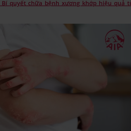
 Bí quyết chữa bệnh xương khớp hiệu quả t