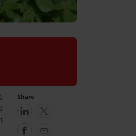
Share
à
á
t