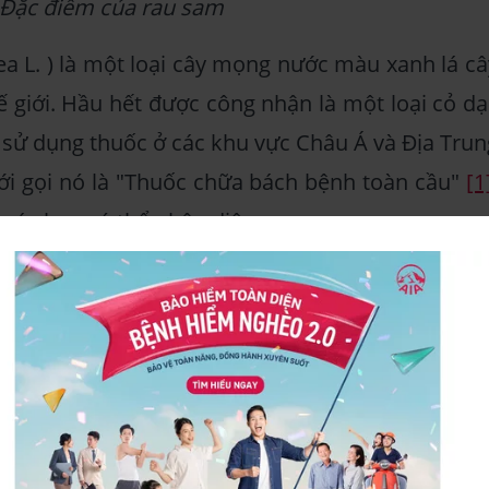
Đặc điểm của rau sam
ea L. ) là một loại cây mọng nước màu xanh lá câ
 giới. Hầu hết được công nhận là một loại cỏ dại
ề sử dụng thuốc ở các khu vực Châu Á và Địa Trun
giới gọi nó là "Thuốc chữa bách bệnh toàn cầu"
[1
 các bạn có thể nhận diện sau sam:
lá rộng mọng nước có thân và lá dày, nhiều thịt
hoặc đỏ tím và mọc dọc theo mặt đất hoặc dài. L
tròn ở đầu và không có cuống lá. Chúng có th
ốc cây và đối diện hoặc giống như vòng tròn gầ