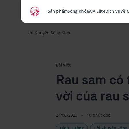
Sản phẩm
Sống Khỏe
AIA Elite
Dịch Vụ
Về 
Lời Khuyên Sống Khỏe
Bài viết
Rau sam có t
vời của rau 
24/08/2023
10 phút đọc
Dinh Dưỡng
Lời khuyên Sống