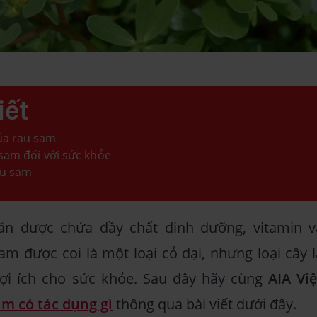
iết
ủa rau sam
 sam đối với sức khỏe
au sam
ăn được chứa đầy chất dinh dưỡng, vitamin v
m được coi là một loại cỏ dại, nhưng loại cây l
ợi ích cho sức khỏe. Sau đây hãy cùng
AIA Việ
am có tác dụng gì
thông qua bài viết dưới đây.