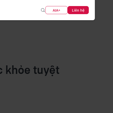
AIA+
Liên hệ
c khỏe tuyệt