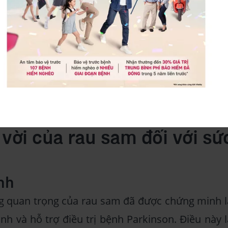
hoa nhỏ màu vàng có năm cánh hoa, hai lá đà
ố nhụy hoa ở trung tâm Hoa có thể mọc đơn l
 lá.
ảm dày, rậm rạp khi nó phát triển dưới ánh sán
 tranh nhất.
vời của rau sam đối với sứ
nh
 quan trọng của rau sam đã được chứng minh l
nh và hỗ trợ điều trị bệnh Parkinson. Điều này l