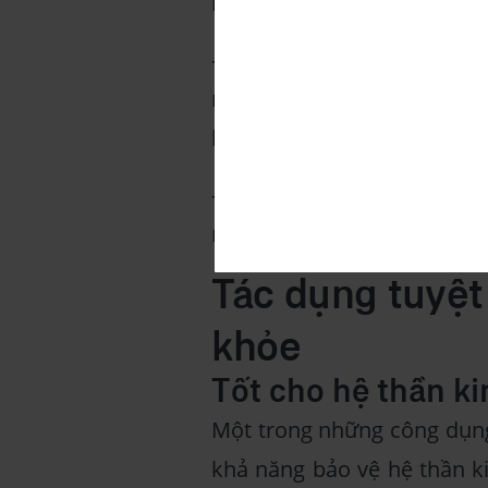
ngọn.
- Rau sam có những bông 
màu xanh lá cây và một s
hoặc thành cụm nhỏ ở nách
- Rau sam tạo thành một th
mặt trời trực tiếp và ít cạnh
Tác dụng tuyệt 
khỏe
Tốt cho hệ thần ki
Một trong những công dụng
khả năng bảo vệ hệ thần ki