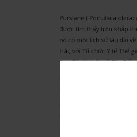
Purslane ( Portulaca olerac
được tìm thấy trên khắp thế
nó có một lịch sử lâu dài v
Hải, với Tổ chức Y tế Thế 
Sau đây là một số đặc điểm
- Purslane là một loại cỏ 
nhẵn.
- Thân cây có màu xanh đỏ 
có màu xanh với viền đỏ, 
được sắp xếp xen kẽ gần g