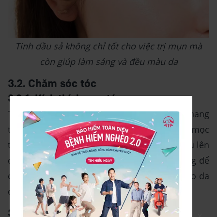
Tinh dầu sả không chỉ tốt cho việc trị mụn mà
còn giúp làm sáng và đều màu da
3.2. Chăm sóc tóc
3.2.1. Kích thích mọc tóc
Tinh dầu sả chanh có khả năng nuôi dưỡng nang
tóc, giúp tóc chắc khỏe và hỗ trợ quá trình mọc
tóc hiệu quả. Bạn có thể nhỏ vài giọt tinh dầu lên
da đầu, sau đó massage một cách nhẹ nhàng để
các dưỡng chất từ tinh dầu sẽ thẩm thấu vào da
đầu và kích thích sự phát triển của tóc.
3.2.2. Giảm gàu và nấm da đầu
X