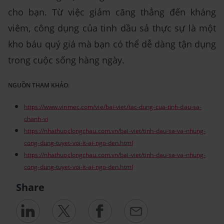
cho bạn. Từ việc giảm căng thẳng đến kháng
viêm, công dụng của tinh dầu sả thực sự là một
kho báu quý giá mà bạn có thể dễ dàng tận dụng
trong cuộc sống hàng ngày.
NGUỒN THAM KHẢO:
https://www.vinmec.com/vie/bai-viet/tac-dung-cua-tinh-dau-sa-
chanh-vi
https://nhathuoclongchau.com.vn/bai-viet/tinh-dau-sa-va-nhung-
cong-dung-tuyet-voi-it-ai-ngo-den.html
https://nhathuoclongchau.com.vn/bai-viet/tinh-dau-sa-va-nhung-
cong-dung-tuyet-voi-it-ai-ngo-den.html
Share