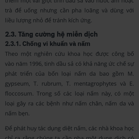
thêm một vài giọt tinh dầu sả vào nước ấm hoặc
trà để uống nhưng cần pha loãng và dùng với
liều lượng nhỏ để tránh kích ứng.
2.3. Tăng cường hệ miễn dịch
2.3.1. Chống vi khuẩn và nấm
Theo một nghiên cứu khoa học được công bố
vào năm 1996, tinh dầu sả có khả năng ức chế sự
phát triển của bốn loại nấm da bao gồm M.
gypseum, T. rubrum, T. mentagrophytes và E.
floccosum. Trong số các loại nấm này, có một
loại gây ra các bệnh như nấm chân, nấm da và
nấm bẹn.
Để phát huy tác dụng diệt nấm, các nhà khoa học
chỉ ra rằng chúng ta cần pha một dung dịch có