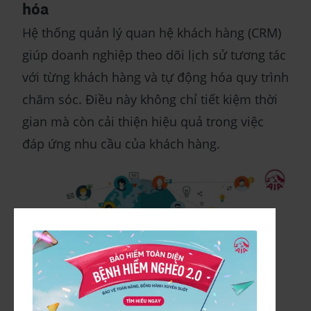
hóa
Hệ thống quản lý quan hệ khách hàng (CRM)
giúp doanh nghiệp theo dõi lịch sử tương tác
với từng khách hàng và tự động hóa quy trình
chăm sóc. Điều này không chỉ tiết kiệm thời
gian mà còn cải thiện hiệu quả trong việc
đáp ứng nhu cầu của khách hàng.