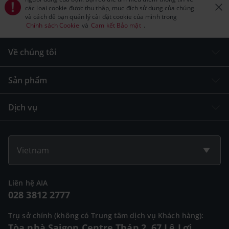
các loại cookie được thu thập, mục đích sử dụng của chúng
và cách để bạn quản lý cài đặt cookie của mình trong
Chính sách Cookie
và
Cam kết Bảo mật
.
Về chúng tôi
Sản phẩm
Dịch vụ
Vietnam
Liên hệ AIA
028 3812 2777
Trụ sở chính (không có Trung tâm dịch vụ Khách hàng):
Tòa nhà Saigon Centre Tháp 2, 67 Lê Lợi,