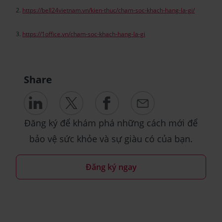
2.
https://bell24vietnam.vn/kien-thuc/cham-soc-khach-hang-la-gi/
3.
https://1office.vn/cham-soc-khach-hang-la-gi
Share
Đăng ký để khám phá những cách mới để
bảo vệ sức khỏe và sự giàu có của bạn.
Đăng ký ngay