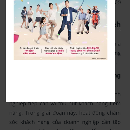
Hệ thống CRM sẽ giúp doanh nghiệp theo dõi
lịch sử tương tác với khách hàng
5. Quy trình chăm sóc khách
X
hàng hiệu quả
Quy trình chăm sóc khách hàng được chia
làm 2 giai đoạn là chăm sóc khách hàng
trước bán và chăm sóc khách hàng sau bán.
5.1 Giai đoạn chăm sóc khách hàng
trước bán
Giai đoạn trước bán hàng là thời điểm doanh
nghiệp tiếp cận và thu hút khách hàng tiềm
năng. Trong giai đoạn này, hoạt động chăm
sóc khách hàng của doanh nghiệp cần tập