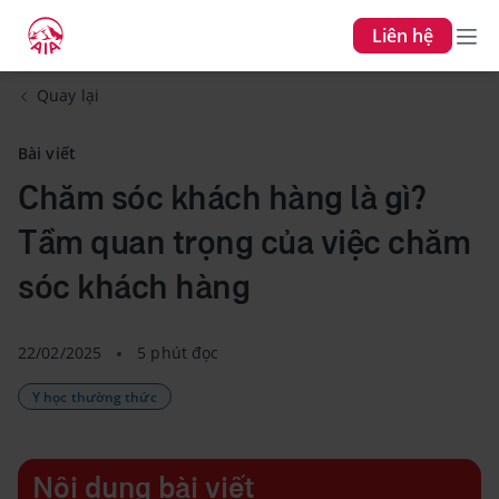
Liên hệ
Quay lại
Bài viết
Chăm sóc khách hàng là gì?
Tầm quan trọng của việc chăm
sóc khách hàng
22/02/2025
5 phút đọc
Y học thường thức
Nội dung bài viết