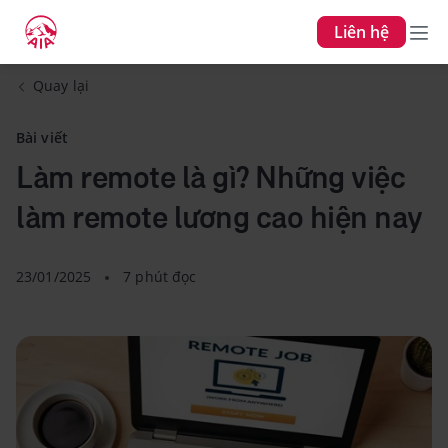
Liên hệ
Quay lại
Bài viết
Làm remote là gì? Những việc
làm remote lương cao hiện nay
23/01/2025
7 phút đọc