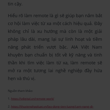
tin cậy.
Hiểu rõ làm remote là gì sẽ giúp bạn nắm bắt
cơ hội làm việc từ xa một cách hiệu quả. Đây
không chỉ là xu hướng mà còn là một giải
pháp lâu dài, mang lại sự linh hoạt và tiềm
năng phát triển vượt bậc. AIA Việt Nam
khuyên bạn chuẩn bị tốt về kỹ năng và tinh
thần khi tìm việc làm từ xa, làm remote sẽ
mở ra một tương lai nghề nghiệp đầy hứa
hẹn và thú vị.
Nguồn tham khảo:
1.
https://vdigital.vn/remote-work/
2.
https://thuvienphapluat.vn/lao-dong-tien-luong/cam-nang-di-