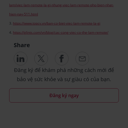
lam/viec-lam-remote-la-gi-nhung-viec-lam-remote-pho-bien-nhat-
hien-nay-511.html
3.
https://www.topcv.vn/ban-co-biet-viec-lam-remote-la-gi
4.
https://glints.com/vn/blog/cac-cong-viec-co-the-lam-remote/
Share
Đăng ký để khám phá những cách mới để
bảo vệ sức khỏe và sự giàu có của bạn.
Đăng ký ngay