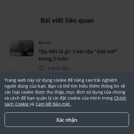
Bài viết liên quan
Bài viết
Tập ABS là gì? 3 bài tập "diệt mỡ"
trong 2 tuần
3 phút đọc
Bài viết
Trang web này sử dụng cookie để nâng cao trải nghiệm
Lean body mass là gì? Cách tính LBM nhanh
người dùng của bạn. Bạn có thể tìm hiểu thêm thông tin về
và dễ dàng nhất
các loại cookie được thu thập, mục đích sử dụng của chúng
và cách để bạn quản lý cài đặt cookie của mình trong
Chính
3 phút đọc
sách Cookie
và
Cam kết Bảo mật
.
Bài viết
Cây Cỏ Xước - Bí quyết chữa bệnh
Xác nhận
xương khớp hiệu quả từ thiên
nhiên