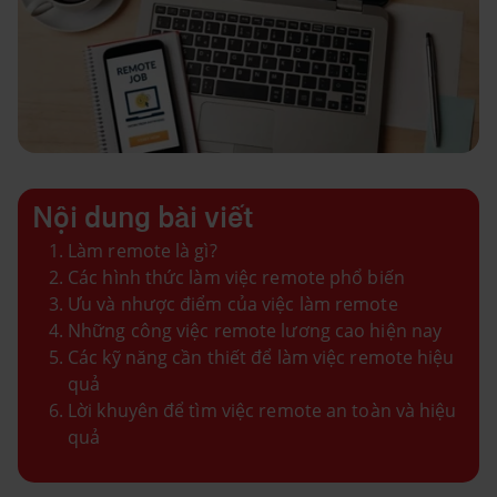
Nội dung bài viết
Làm remote là gì?
Các hình thức làm việc remote phổ biến
Ưu và nhược điểm của việc làm remote
Những công việc remote lương cao hiện nay
Các kỹ năng cần thiết để làm việc remote hiệu
quả
Lời khuyên để tìm việc remote an toàn và hiệu
quả