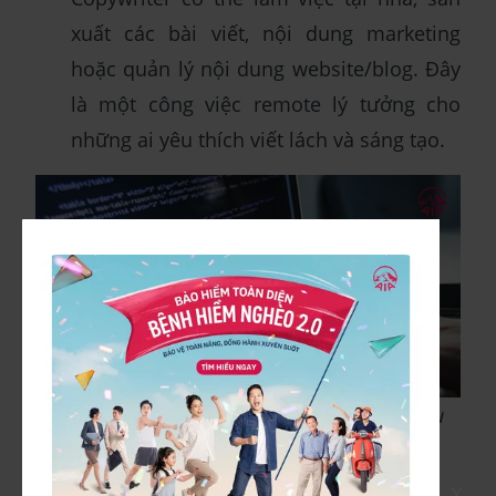
xuất các bài viết, nội dung marketing
hoặc quản lý nội dung website/blog. Đây
là một công việc remote lý tưởng cho
những ai yêu thích viết lách và sáng tạo.
IT là một trong những công việc hàng đầu
trong việc làm remote
X