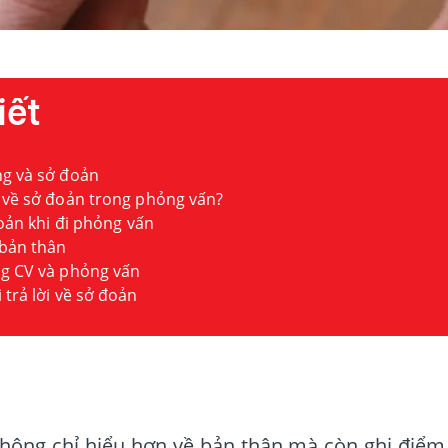
iết
ng và sở đoản
 về sở đoản trong phỏng vấn?
đoản khi đi phỏng vấn
 bản thân
ng CV và phỏng vấn
trả lời về sở đoản
hông chỉ hiểu hơn về bản thân mà còn ghi điểm