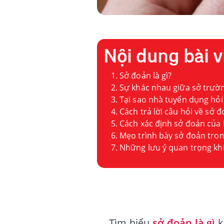
Nội dung bài v
Sở đoản là gì?
Sự khác nhau giữa sở trườ
Tại sao nhà tuyển dụng hỏi
Cách trả lời câu hỏi về sở 
Cách xác định sở đoản của
Mẹo trình bày sở đoản tro
Những lưu ý quan trọng khi 
Tìm hiểu
sở đoản là gì
k