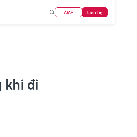
AIA+
Liên hệ
 khi đi