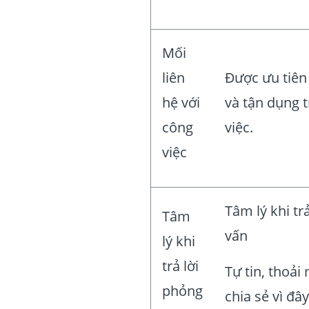
Mối
liên
Được ưu tiên
hệ với
và tận dụng 
công
việc.
việc
Tâm lý khi tr
Tâm
vấn
lý khi
trả lời
Tự tin, thoải 
phỏng
chia sẻ vì đây