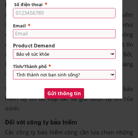
Đối với ngân hàng
Hợp tác giữa các ngân hàng và công ty bảo hiểm
X
là mối quan hệ lớn. Nếu xảy ra trường hợp như
công ty bảo hiểm làm ăn kém hiệu quả, không
chuyên nghiệp… sẽ ảnh hưởng đến tâm lý và tín
nhiệm của khách hàng đối với ngân hàng đó. Bởi,
Bancassurance sẽ gắn liền hiệu quả ngân hàng
với các công ty bảo hiểm.
Vì vậy, các ngân hàng cần lựa chọn công ty bảo
hiểm uy tín để hợp tác và giữ được uy tín của
mình.
Đối với công ty bảo hiểm
Các công ty bảo hiểm cũng cần lựa chọn những