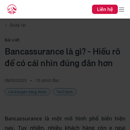
Liên hệ
Quay lại
Bài viết
Bancassurance là gì? - Hiểu rõ
để có cái nhìn đúng đắn hơn
08/03/2023
10 phút đọc
Lời khuyên Sống Khỏe
Tài Chính
Bancassurance là một mô hình phổ biến hiện
nay. Tuy nhiên, nhiều khách hàng còn e ngại