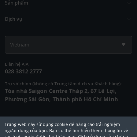
Sản phẩm
Dịch vụ
Vietnam
Liên hệ AIA
028 3812 2777
Trụ sở chính (không có Trung tâm dịch vụ Khách hàng):
Tòa nhà Saigon Centre Tháp 2, 67 Lê Lợi,
Phường Sài Gòn, Thành phố Hồ Chí Minh
© 2025 Bản quyền thuộc về Tập đoàn AIA (AIA Group Limited)
Trang web này sử dụng cookie để nâng cao trải nghiệm
Đại lý Ngoại hạng AIA
|
Điều khoản sử dụng
|
Cam kết bảo mật
|
Chính
người dùng của bạn. Bạn có thể tìm hiểu thêm thông tin về
các loại cookie được thu thập, mục đích sử dụng của chúng