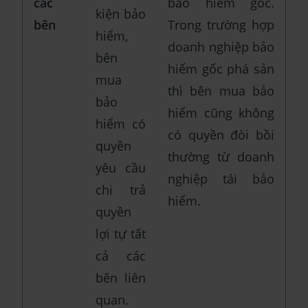
các
bảo hiểm gốc.
kiện bảo
bên
Trong trường hợp
hiểm,
doanh nghiệp bảo
bên
hiểm gốc phá sản
mua
thì bên mua bảo
bảo
hiểm cũng không
hiểm có
có quyền đòi bồi
quyền
thường từ doanh
yêu cầu
nghiệp tái bảo
chi trả
hiểm.
quyền
lợi tự tất
cả các
bên liên
quan.