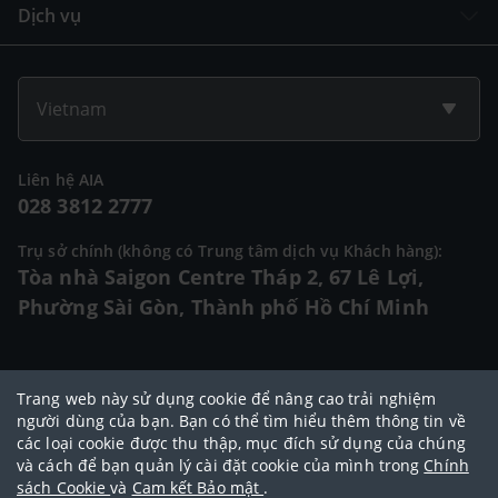
Dịch vụ
Vietnam
Liên hệ AIA
028 3812 2777
Trụ sở chính (không có Trung tâm dịch vụ Khách hàng):
Tòa nhà Saigon Centre Tháp 2, 67 Lê Lợi,
Phường Sài Gòn, Thành phố Hồ Chí Minh
© 2025 Bản quyền thuộc về Tập đoàn AIA (AIA Group Limited)
Trang web này sử dụng cookie để nâng cao trải nghiệm
Đại lý Ngoại hạng AIA
|
Điều khoản sử dụng
|
Cam kết bảo mật
|
Chính
người dùng của bạn. Bạn có thể tìm hiểu thêm thông tin về
các loại cookie được thu thập, mục đích sử dụng của chúng
sách bảo vệ dữ liệu cá nhân
|
Chính sách cookie
|
Quy tắc đạo đức
|
và cách để bạn quản lý cài đặt cookie của mình trong
Chính
Điều khoản và điều kiện sử dụng dịch vụ thanh toán trực tuyến
sách Cookie
và
Cam kết Bảo mật
.