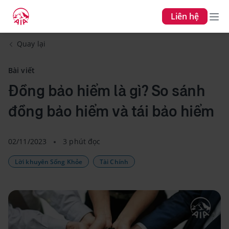
Liên hệ
Quay lại
Bài viết
Đồng bảo hiểm là gì? So sánh
đồng bảo hiểm và tái bảo hiểm
02/11/2023
3 phút đọc
Lời khuyên Sống Khỏe
Tài Chính