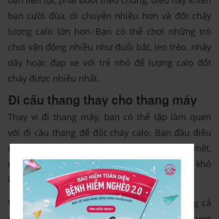
bạn cười đùa, di chuyển nhiều hơn và đốt cháy
lượng calo lớn hơn.·Bạn có thể chơi những trò
chơi vận động nhiều như đuổi bắt, leo trèo, nhảy
dây hoặc đạp xe với trẻ nhỏ để lượng calo đốt
cháy được nhiều nhất.
Đi cầu thang thay cho thang máy
Thay vì đi thang máy, bạn có thể tập làm quen
với đi cầu thang để đốt cháy calo. Bạn đầu điều
này có thể khó khăn và khiến bạn cảm thấy mệt,
nhưng dần bạn sẽ quen và không còn thấy khó
khăn nữa.
Việc di chuyển cầu thang giúp bạn vận động cả
cơ thể, khi đó cơ thể sẽ đốt cháy calo để cung