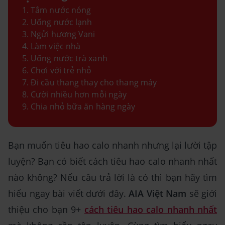
Tắm nước nóng
Uống nước lạnh
Ngửi hương Vani
Làm việc nhà
Uống nước trà xanh
Chơi với trẻ nhỏ
Đi cầu thang thay cho thang máy
Cười nhiều hơn mỗi ngày
Chia nhỏ bữa ăn hàng ngày
Bạn muốn tiêu hao calo nhanh nhưng lại lười tập
luyện? Bạn có biết cách tiêu hao calo nhanh nhất
nào không? Nếu câu trả lời là có thì bạn hãy tìm
hiểu ngay bài viết dưới đây.
AIA Việt Nam
sẽ giới
thiệu cho bạn 9+
cách tiêu hao calo nhanh nhất