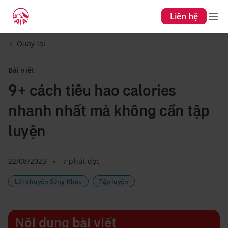
Liên hệ
Quay lại
Bài viết
9+ cách tiêu hao calories
nhanh nhất mà không cần tập
luyện
22/08/2023
7 phút đọc
Lời khuyên Sống Khỏe
Tập luyện
Nội dung bài viết