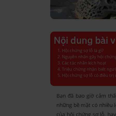
Nội dung bài v
Hội chứng sợ lỗ là gì?
Nguyên nhân gây hội chứng
Các tác nhân kích hoạt
Triệu chứng nhận biết ngườ
Hội chứng sợ lỗ có điều tr
Bạn đã bao giờ cảm thấ
những bề mặt có nhiều l
của hội chứng sợ lỗ, hay