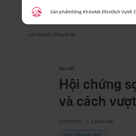
Sản phẩm
Sống Khỏe
AIA Elite
Dịch Vụ
Về 
Lời Khuyên Sống Khỏe
Bài viết
Hội chứng sợ
và cách vượ
22/03/2025
6 phút đọc
Y học thường thức