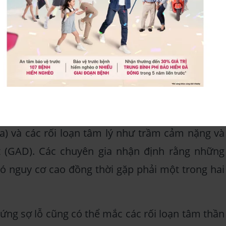
t dạng ám ảnh về những vật thể có bề mặt chứa
nhiều lỗ nhỏ
g xuất hiện ở nữ giới nhiều hơn nam giới. Một
khoảng 25% số người mắc hội chứng này có người
 tương tự.
2017 cho thấy có thể tồn tại mối liên hệ giữa
a) và các rối loạn tâm lý như trầm cảm nặng và
át (GAD). Các chuyên gia nhận định rằng những
ó nguy cơ cao đồng thời gặp phải một trong hai
ứng sợ lỗ cũng có thể mắc các rối loạn tâm thần