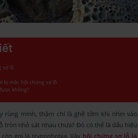
iết
 sợ lỗ
i bị mắc hội chứng sợ lỗ
ị được không?
y rùng mình, thậm chí là ghê tởm khi nhìn vào
ỗ tròn nhỏ sát nhau chưa? Đó có thể là dấu hiệu
 còn gọi là trypophobia. Vậy
hội chứng sợ lỗ là