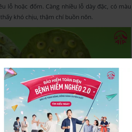
iều lỗ hoặc đốm. Càng nhiều lỗ dày đặc, có màu
 thấy khó chịu, thậm chí buồn nôn.