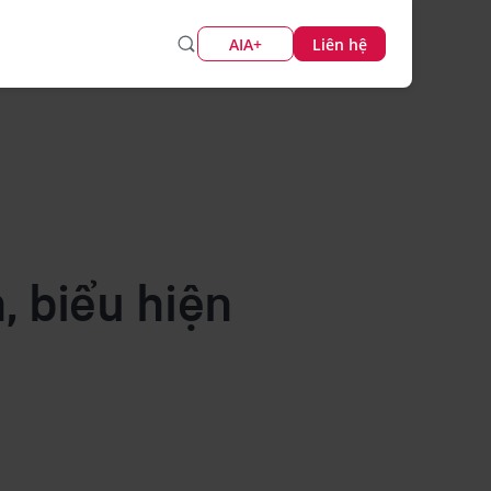
AIA+
Liên hệ
, biểu hiện