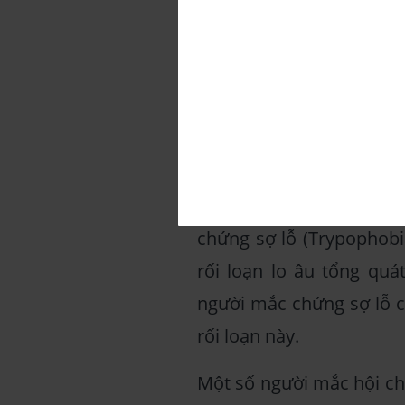
Hội chứng sợ lỗ là mộ
Trypophobia có xu hướn
nghiên cứu chỉ ra rằng 
thân cũng gặp tình trạng
Một nghiên cứu từ năm 
chứng sợ lỗ (Trypophobi
rối loạn lo âu tổng qu
người mắc chứng sợ lỗ c
rối loạn này.
Một số người mắc hội ch