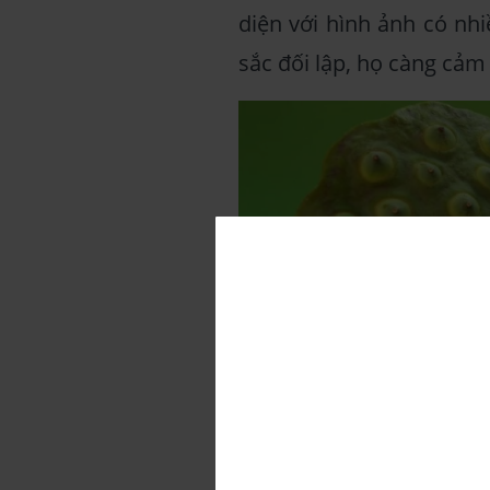
diện với hình ảnh có nh
sắc đối lập, họ càng cảm