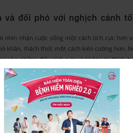
 và đối phó với nghịch cảnh tố
ời nhìn nhận cuộc sống một cách tích cực hơn v
hó khăn, thách thức một cách kiên cường hơn. N
ng vào những điều tích cực và không bị đánh bạ
 những mối quan hệ tích cực trong cuộc sống.
, lo lắng và suy nghĩ.
ss, lo âu và những suy nghĩ tiêu cực, đem lại cả
à tinh thần sáng suốt.