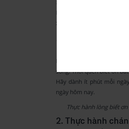
5. Xây dựng mối q
Khi bạn thể hiện lòng biết
xây dựng được những mối qu
5 cách thực hà
1. Trân trọng mọi 
Lòng biết ơn không nhất th
sống. Thói quen biết ơn bắt
Hãy dành ít phút mỗi ngà
ngày hôm nay.
Thực hành lòng biết ơn
2. Thực hành chá