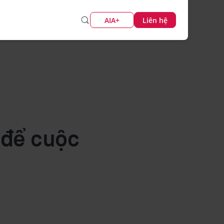
AIA+
Liên hệ
 để cuộc