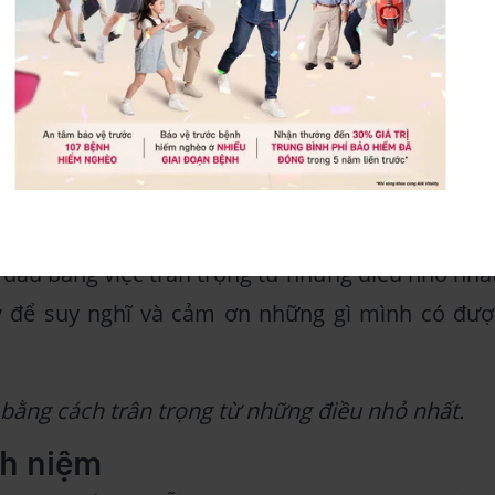
uan hệ bền vững
 ơn và trân trọng những người xung quanh, bạn s
an hệ tích cực, bền vững trong tương lai.
nh lòng biết ơn mỗi ngày
thứ
iết phải xuất phát những điều lớn lao trong cuộ
 đầu bằng việc trân trọng từ những điều nhỏ nhất
y để suy nghĩ và cảm ơn những gì mình có đượ
 bằng cách trân trọng từ những điều nhỏ nhất.
nh niệm