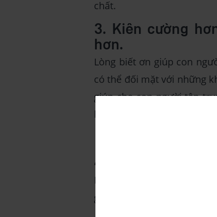
chất.
3. Kiên cường hơn
hơn.
Lòng biết ơn giúp con ngư
có thể đối mặt với những k
giúp cho con người tập tru
bởi những điều tiêu cực.
Lòng biết ơn mang lại
4. Giảm căng thẳng
Lòng biết ơn giúp giảm stre
giác thoải mái, sảng khoái v