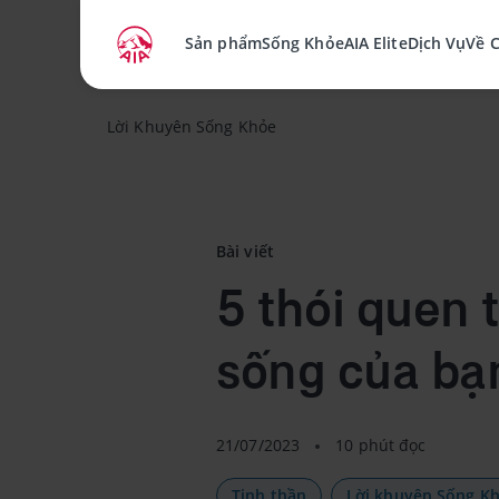
Sản phẩm
Sống Khỏe
AIA Elite
Dịch Vụ
Về 
Lời Khuyên Sống Khỏe
Bài viết
5 thói quen 
sống của bạ
21/07/2023
10 phút đọc
Tinh thần
Lời khuyên Sống K