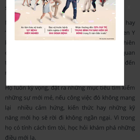
sáng tạo và hoàn thành mục tiêu.
X
Nhưng điểm trừ lớn nhất ở Millennials là hay
“nhảy việc”. Theo nghiên cứu (2), 55% nói gen Y
không gắn bó với công việc. Theo báo cáo nghiên
cứu của Gallup, thì thế hệ thiên niên kỷ này quan
tâm đến công việc nhưng họ quan tâm đến
những thứ mới lạ hơn so với truyền thống.
Họ luôn kỳ vọng, đặt ra những mục tiêu tìm kiếm
những sự mới mẻ, nếu công việc đó không mang
lại nhiều cảm hứng, kiến thức hay những kỹ
năng mới họ sẽ rời đi không ngần ngại. Vì trong
họ có tính cách tìm tòi, học hỏi khám phá những
điều mới lạ.