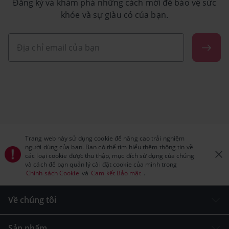
Đăng ký và khám phá những cách mới để bảo vệ sức
khỏe và sự giàu có của bạn.
Trang web này sử dụng cookie để nâng cao trải nghiệm
người dùng của bạn. Bạn có thể tìm hiểu thêm thông tin về
các loại cookie được thu thập, mục đích sử dụng của chúng
và cách để bạn quản lý cài đặt cookie của mình trong
Chính sách Cookie
và
Cam kết Bảo mật
.
Về chúng tôi
Sản phẩm