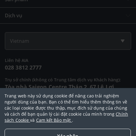
Dịch vụ
Vietnam
Liên hệ AIA
028 3812 2777
Trụ sở chính (không có Trung tâm dịch vụ Khách hàng):
Tòa nhà Saigon Centre Tháp 2, 67 Lê Lợi,
Phường Sài Gòn, Thành phố Hồ Chí Minh
Trang web này sử dụng cookie để nâng cao trải nghiệm
người dùng của bạn. Bạn có thể tìm hiểu thêm thông tin về
các loại cookie được thu thập, mục đích sử dụng của chúng
và cách để bạn quản lý cài đặt cookie của mình trong
Chính
© 2025 Bản quyền thuộc về Tập đoàn AIA (AIA Group Limited)
sách Cookie
và
Cam kết Bảo mật
.
Đại lý Ngoại hạng AIA
|
Điều khoản sử dụng
|
Cam kết bảo mật
|
Chính
sách bảo vệ dữ liệu cá nhân
|
Chính sách cookie
|
Quy tắc đạo đức
|