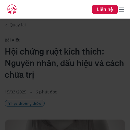
Liên hệ
Quay lại
Bài viết
Hội chứng ruột kích thích:
Nguyên nhân, dấu hiệu và cách
chữa trị
15/03/2025
6 phút đọc
Y học thường thức