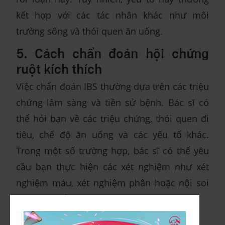
kết hợp với các tác nhân khác như môi
trường sống và thói quen ăn uống.
5. Cách chẩn đoán hội chứng
ruột kích thích
Việc chẩn đoán IBS thường dựa trên các triệu
chứng lâm sàng và tiền sử bệnh. Bác sĩ có
thể hỏi bạn về các triệu chứng, thói quen đi
tiêu, chế độ ăn uống và các yếu tố khác.
Trong một số trường hợp, bác sĩ có thể yêu
cầu bạn thực hiện các xét nghiệm như xét
nghiệm máu, xét nghiệm phân hoặc nội soi
đại tràng để loại trừ các bệnh lý khác.
6. Cách điều trị