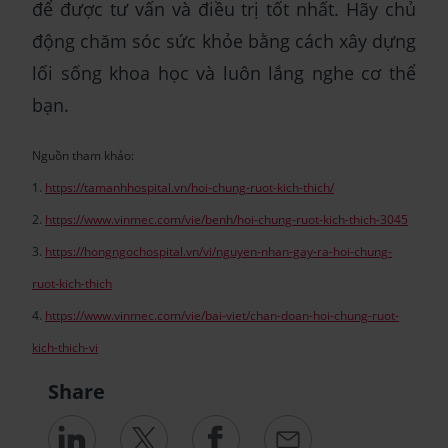
để được tư vấn và điều trị tốt nhất. Hãy chủ
động chăm sóc sức khỏe bằng cách xây dựng
lối sống khoa học và luôn lắng nghe cơ thể
bạn.
Nguồn tham khảo:
1.
https://tamanhhospital.vn/hoi-chung-ruot-kich-thich/
2.
https://www.vinmec.com/vie/benh/hoi-chung-ruot-kich-thich-3045
3.
https://hongngochospital.vn/vi/nguyen-nhan-gay-ra-hoi-chung-
ruot-kich-thich
4.
https://www.vinmec.com/vie/bai-viet/chan-doan-hoi-chung-ruot-
kich-thich-vi
Share