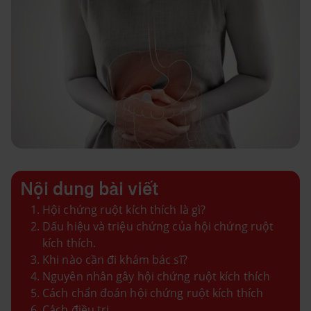
Nội dung bài viết
Hội chứng ruột kích thích là gì?
Dấu hiệu và triệu chứng của hội chứng ruột
kích thích.
Khi nào cần đi khám bác sĩ?
Nguyên nhân gây hội chứng ruột kích thích
Cách chẩn đoán hội chứng ruột kích thích
Cách điều trị