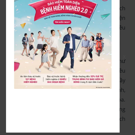
Mục tiêu của điều trị hội chứng ruột kích
thích là giảm nhẹ các triệu chứng và cải thiện
chất lượng cuộc sống. Các phương pháp điều
trị bao gồm:
6.1. Điều chỉnh chế độ ăn uống
X
Bạn nên tránh các thực phẩm kích thích như
đồ ăn cay, nhiều dầu mỡ hoặc chứa nhiều
chất xơ khó tiêu. Tập thói quen ăn uống đầy
đủ, không bỏ bữa, bổ sung nhiều rau xanh,
thực phẩm giàu xơ để cải thiện tiêu hóa.
Ngoài ra, việc uống đủ nước và ăn uống
chậm rãi cũng giúp giảm hội chứng ruột kích
thích.