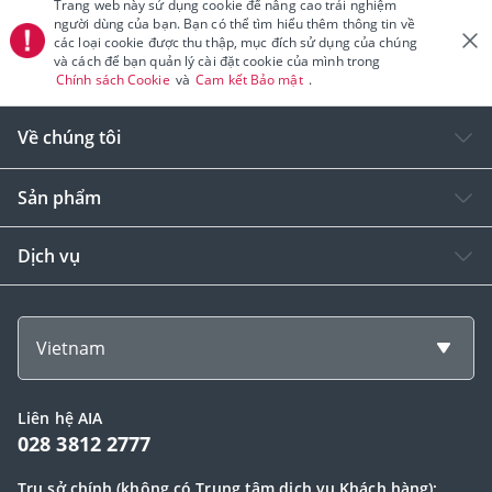
Trang web này sử dụng cookie để nâng cao trải nghiệm
người dùng của bạn. Bạn có thể tìm hiểu thêm thông tin về
các loại cookie được thu thập, mục đích sử dụng của chúng
và cách để bạn quản lý cài đặt cookie của mình trong
Chính sách Cookie
và
Cam kết Bảo mật
.
Về chúng tôi
Sản phẩm
Dịch vụ
Vietnam
Liên hệ AIA
028 3812 2777
Trụ sở chính (không có Trung tâm dịch vụ Khách hàng):