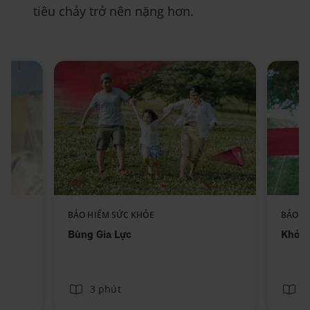
tiêu chảy trở nên nặng hơn.
Replace component AIA -
BẢO HIỂM SỨC KHỎE
BẢO H
ext
Standee-BungGiaLuc_No text
Bùng Gia Lực
Khỏe 
3 phút
3