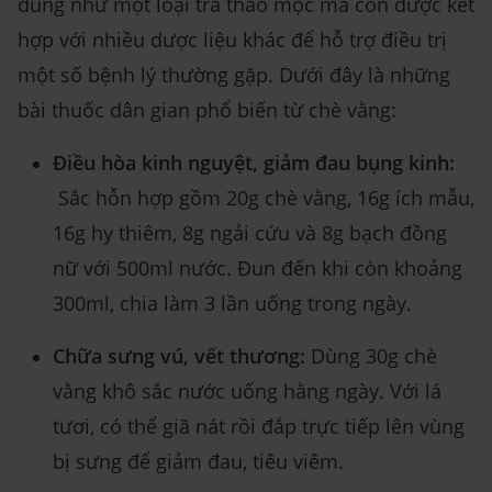
dùng như một loại trà thảo mộc mà còn được kết
hợp với nhiều dược liệu khác để hỗ trợ điều trị
một số bệnh lý thường gặp. Dưới đây là những
bài thuốc dân gian phổ biến từ chè vằng:
Điều hòa kinh nguyệt, giảm đau bụng kinh:
Sắc hỗn hợp gồm 20g chè vằng, 16g ích mẫu,
16g hy thiêm, 8g ngải cứu và 8g bạch đồng
nữ với 500ml nước. Đun đến khi còn khoảng
300ml, chia làm 3 lần uống trong ngày.
Chữa sưng vú, vết thương:
Dùng 30g chè
vằng khô sắc nước uống hằng ngày. Với lá
tươi, có thể giã nát rồi đắp trực tiếp lên vùng
bị sưng để giảm đau, tiêu viêm.