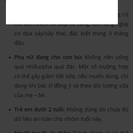
tránh hoặc cần thận trọng khi sử dụng:
Phụ nữ mang thai:
Không dùng. Chè vằng có
thể kích thích co bóp tử cung, làm tăng nguy
cơ dọa sảy/sảy thai, đặc biệt trong 3 tháng
đầu.
Phụ nữ đang cho con bú:
Không nên uống
quá nhiều/pha quá đặc. Một số trường hợp
có thể gây giảm tiết sữa; nếu muốn dùng, chỉ
dùng khi bác sĩ đồng ý và theo dõi lượng sữa
của mẹ – bé.
Trẻ em dưới 2 tuổi:
Không dùng do chưa đủ
dữ liệu an toàn cho nhóm tuổi này.