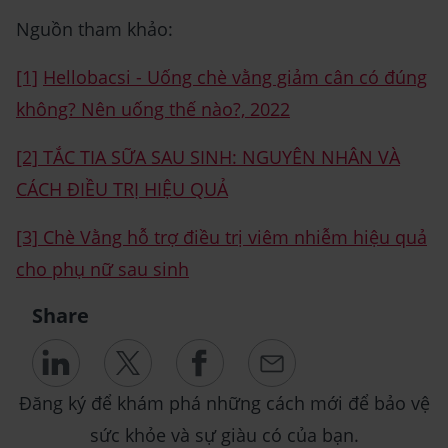
Nguồn tham khảo:
[1]
Hellobacsi - Uống chè vằng giảm cân có đúng
không? Nên uống thế nào?, 2022
[2] TẮC TIA SỮA SAU SINH: NGUYÊN NHÂN VÀ
CÁCH ĐIỀU TRỊ HIỆU QUẢ
[3] Chè Vằng hỗ trợ điều trị viêm nhiễm hiệu quả
cho phụ nữ sau sinh
Share
Đăng ký để khám phá những cách mới để bảo vệ
sức khỏe và sự giàu có của bạn.