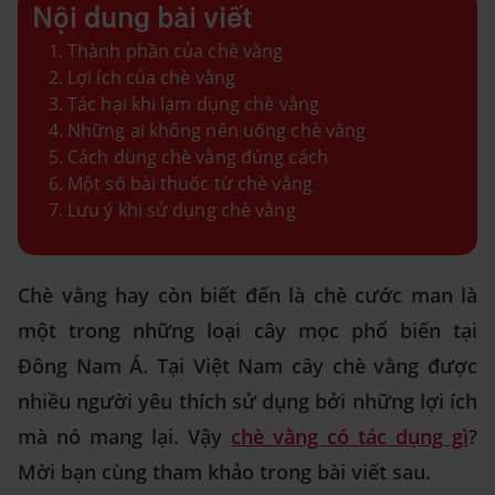
Nội dung bài viết
Thành phần của chè vằng
Lợi ích của chè vằng
Tác hại khi lạm dụng chè vằng
Những ai không nên uống chè vằng
Cách dùng chè vằng đúng cách
Một số bài thuốc từ chè vằng
Lưu ý khi sử dụng chè vằng
Chè vằng hay còn biết đến là chè cước man là
một trong những loại cây mọc phổ biến tại
Đông Nam Á. Tại Việt Nam cây chè vằng được
nhiều người yêu thích sử dụng bởi những lợi ích
mà nó mang lại. Vậy
chè vằng có tác dụng gì
?
Mời bạn cùng tham khảo trong bài viết sau.