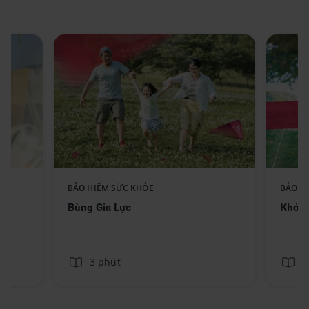
Replace component AIA -
BẢO HIỂM SỨC KHỎE
BẢO H
ext
Standee-BungGiaLuc_No text
Bùng Gia Lực
Khỏe 
3 phút
3