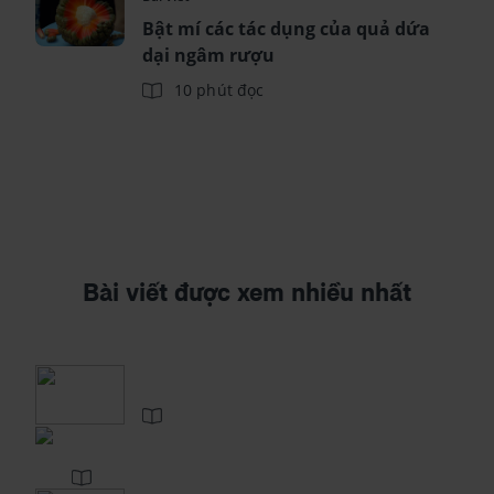
Bật mí các tác dụng của quả dứa
dại ngâm rượu
10 phút đọc
Bài viết được xem nhiều nhất