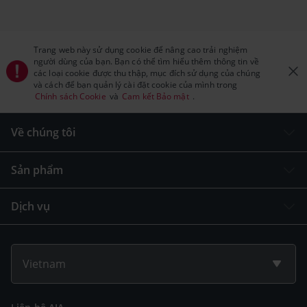
Trang web này sử dụng cookie để nâng cao trải nghiệm
người dùng của bạn. Bạn có thể tìm hiểu thêm thông tin về
các loại cookie được thu thập, mục đích sử dụng của chúng
và cách để bạn quản lý cài đặt cookie của mình trong
Chính sách Cookie
và
Cam kết Bảo mật
.
Về chúng tôi
Sản phẩm
Dịch vụ
Vietnam