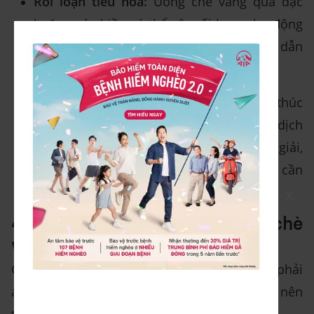
Rối loạn tiêu hóa:
Uống chè vằng quá đặc
hoặc quá nhiều có thể gây rối loạn nhu động
ruột, làm giảm hoạt động tiêu hóa, dễ dẫn
đến táo bón.
Hao hụt dưỡng chất:
Chè vằng có thể thúc
đẩy bài tiết quá mức, làm giảm thể tích dịch
trong cơ thể và gây mất cân bằng điện giải,
dẫn đến thiếu hụt một số dưỡng chất cần
thiết.
X
4. Những ai không nên uống chè
vằng
Chè vằng có nhiều công dụng, nhưng không phải
ai cũng phù hợp. Dưới đây là các đối tượng nên