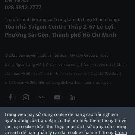
Liên hệ AIA
028 3812 2777
Trụ sở chính (không có Trung tâm dịch vụ Khách hàng):
Tòa nhà Saigon Centre Tháp 2, 67 Lê Lợi,
Phường Sài Gòn, Thành phố Hồ Chí Minh
© 2025 Bản quyền thuộc về Tập đoàn AIA (AIA Group Limited)
Đại lý Ngoại hạng AIA
|
Điều khoản sử dụng
|
Cam kết bảo mật
|
Chính
sách bảo vệ dữ liệu cá nhân
|
Chính sách cookie
|
Quy tắc đạo đức
|
Điều khoản và điều kiện sử dụng dịch vụ thanh toán trực tuyến
Trang web này sử dụng cookie để nâng cao trải nghiệm
người dùng của bạn. Bạn có thể tìm hiểu thêm thông tin về
các loại cookie được thu thập, mục đích sử dụng của chúng
và cách để bạn quản lý cài đặt cookie của mình trong
Chính