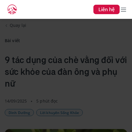
Liên hệ
Quay lại
Bài viết
9 tác dụng của chè vằng đối với
sức khỏe của đàn ông và phụ
nữ
14/09/2025
5 phút đọc
Dinh Dưỡng
Lời khuyên Sống Khỏe