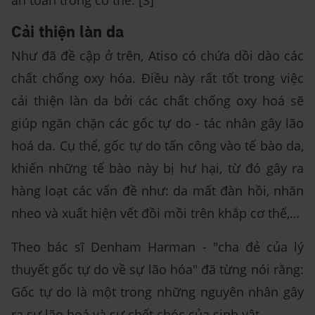
an toàn trong cơ thể. [3]
Cải thiện làn da
Như đã đề cập ở trên, Atiso có chứa dồi dào các
chất chống oxy hóa. Điều này rất tốt trong việc
cải thiện làn da bởi các chất chống oxy hoá sẽ
giúp ngăn chặn các gốc tự do - tác nhân gây lão
hoá da. Cụ thể, gốc tự do tấn công vào tế bào da,
khiến những tế bào này bị hư hại, từ đó gây ra
hàng loạt các vấn đề như: da mất đàn hồi, nhăn
nheo và xuất hiện vết đồi mồi trên khắp cơ thể,…
Theo bác sĩ Denham Harman - "cha đẻ của lý
thuyết gốc tự do về sự lão hóa" đã từng nói rằng:
Gốc tự do là một trong những nguyên nhân gây
ra sự lão hoá và sự chết chóc của sinh vật.