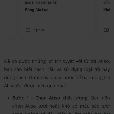
Replace component AIA -
BẢO HIỂM SỨC KHỎE
BẢO H
ext
Standee-BungGiaLuc_No text
Bùng Gia Lực
Khỏe 
3 phút
3
Để có được những lợi ích tuyệt vời từ trà Atiso,
bạn cần biết cách nấu và sử dụng loại trà này
đúng cách. Dưới đây là các bước để bạn uống trà
Atiso đạt được hiệu quả nhất:
Bước 1 - Chọn Atiso chất lượng:
Bạn nên
chọn Atiso tươi hoặc khô có màu sắc tươi
sáng, không có dấu hiệu bị ẩm mốc hay hư