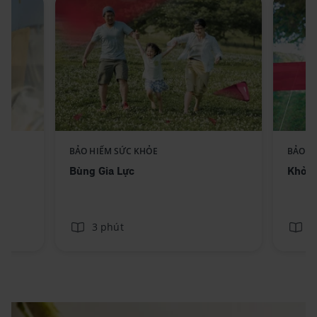
Replace component AIA -
BẢO HIỂM SỨC KHỎE
BẢO H
ext
Standee-BungGiaLuc_No text
Bùng Gia Lực
Khỏe 
3 phút
3