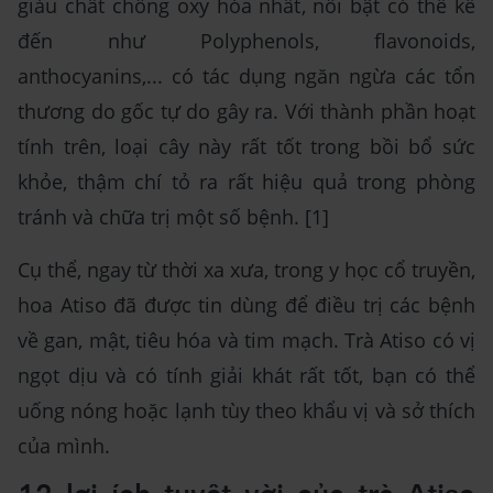
giàu chất chống oxy hóa nhất, nổi bật có thể kể
đến như Polyphenols, flavonoids,
anthocyanins,... có tác dụng ngăn ngừa các tổn
thương do gốc tự do gây ra. Với thành phần hoạt
tính trên, loại cây này rất tốt trong bồi bổ sức
khỏe, thậm chí tỏ ra rất hiệu quả trong phòng
tránh và chữa trị một số bệnh. [1]
Cụ thể, ngay từ thời xa xưa, trong y học cổ truyền,
hoa Atiso đã được tin dùng để điều trị các bệnh
về gan, mật, tiêu hóa và tim mạch. Trà Atiso có vị
ngọt dịu và có tính giải khát rất tốt, bạn có thể
uống nóng hoặc lạnh tùy theo khẩu vị và sở thích
của mình.