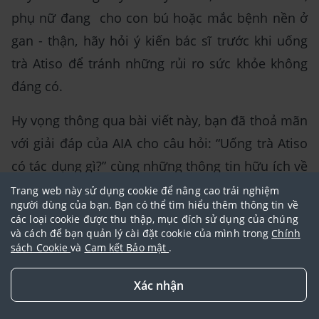
phụ nữ đang cho con bú hoặc mắc bệnh nền ở
gan - thận, hãy hỏi ý kiến bác sĩ trước khi uống
trà Atiso để tránh những rủi ro sức khỏe không
đáng có.
Hy vọng thông qua bài viết này, bạn đã thoả mãn
với giải đáp của AIA cho câu hỏi: “Uống trà Atiso
có tác dụng gì?” cùng những thông tin hữu ích về
trà Atiso và cách sử dụng chúng đúng cách. Hãy
Trang web này sử dụng cookie để nâng cao trải nghiệm
người dùng của bạn. Bạn có thể tìm hiểu thêm thông tin về
uống trà Atiso hàng ngày và cảm nhận sự khác
các loại cookie được thu thập, mục đích sử dụng của chúng
biệt tích cực ở sức khỏe và tinh thần của mình,
và cách để bạn quản lý cài đặt cookie của mình trong
Chính
sách Cookie
và
Cam kết Bảo mật
.
bạn nhé!
Xác nhận
Tham khảo: