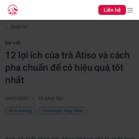
Liên hệ
Quay lại
Bài viết
12 lợi ích của trà Atiso và cách
pha chuẩn để có hiệu quả tốt
nhất
24/07/2023
10 phút đọc
Dinh Dưỡng
Lời khuyên Sống Khỏe