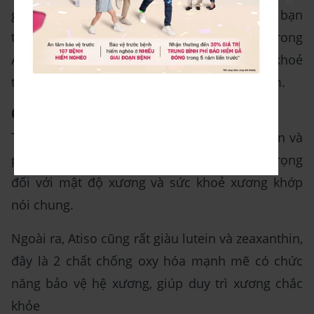
giúp duy trì chức năng tâm thần và bảo vệ bạn
trước các bệnh về não. Ngoài ra, folate trong
Atiso còn giúp bảo tồn trí nhớ, duy trì sức khoẻ
tinh thần và thậm chí hỗ trợ điều trị trầm cảm.
Giúp chắc khoẻ xương
Thành phần trà Atiso rất giàu magiê, mangan và
phốt pho - đây là những khoáng chất quan trọng
đối với mật độ xương và sức khoẻ xương khớp
nói chung.
Ngoài ra, Atiso cũng rất giàu lutein và zeaxanthin,
đây là 2 chất chống oxy hóa mạnh mẽ có chức
năng bảo vệ hệ xương, giúp duy trì xương chắc
khỏe