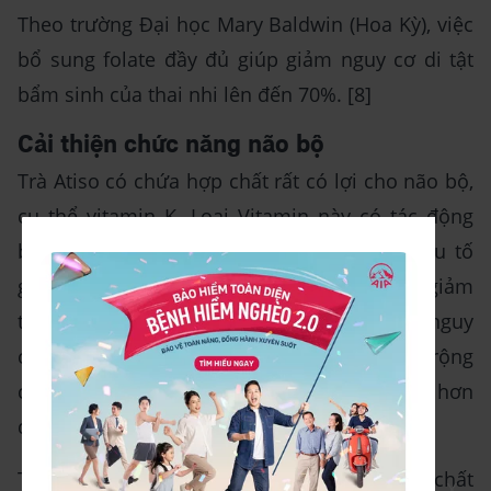
Theo trường Đại học Mary Baldwin (Hoa Kỳ), việc
bổ sung folate đầy đủ giúp giảm nguy cơ di tật
bẩm sinh của thai nhi lên đến 70%. [8]
Cải thiện chức năng não bộ
Trà Atiso có chứa hợp chất rất có lợi cho não bộ,
cụ thể vitamin K. Loại Vitamin này có tác động
bảo vệ các tế bào thần kinh khỏi những yếu tố
gây hư hại. Điều này giúp cải thiện trí nhớ, giảm
thiểu tình trạng hay quên và phòng tránh nguy
cơ mắc bệnh Alzheimer. Atiso cũng giúp mở rộng
các mạch máu, giúp vận chuyển nhiều oxy hơn
đến lên não.
Trong Atiso còn có Anthocyanin - một hợp chất
X