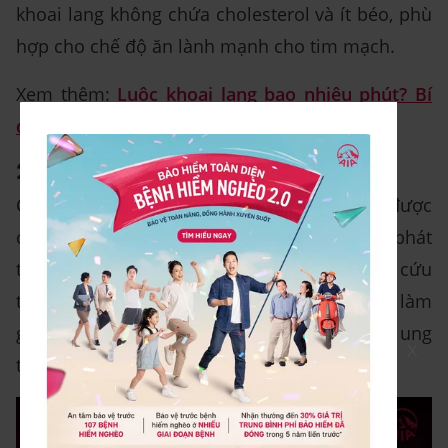
khoai lang không chứa cholesterol và ít béo, phù
hợp cho chế độ ăn lành mạnh cho tim mạch.
Xem thêm:
Luộc khoai lang bao nhiêu phút? Bí
quyết luộc khoai lang ngon, ngọt, bùi
2.4 Phòng chống bệnh ung thư
Chất anthocyanin trong vỏ khoai lang đã được
chứng minh có khả năng ngăn ngừa sự phát
triển của tế bào ung thư trong các nghiên cứu
trên động vật. Sử dụng vỏ khoai lang có thể làm
giảm nguy cơ mắc một số loại ung thư như ung
X
thư dạ dày và ruột kết.