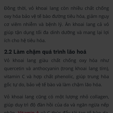
Đồng thời, vỏ khoai lang còn nhiều chất chống
oxy hóa bảo vệ tế bào đường tiêu hóa, giảm nguy
cơ viêm nhiễm và bệnh lý. Ăn khoai lang cả vỏ
giúp tận dụng tối đa dinh dưỡng và mang lại lợi
ích cho hệ tiêu hóa.
2.2 Làm chậm quá trình lão hoá
Vỏ khoai lang giàu chất chống oxy hóa như
quercetin và anthocyanin (trong khoai lang tím),
vitamin C và hợp chất phenolic, giúp trung hòa
gốc tự do, bảo vệ tế bào và làm chậm lão hóa.
Vỏ khoai lang cũng có một lượng nhỏ collagen,
giúp duy trì độ đàn hồi của da và ngăn ngừa nếp
nhăn.
Vitamin A
và C thúc đẩy tái tạo tế bào da,