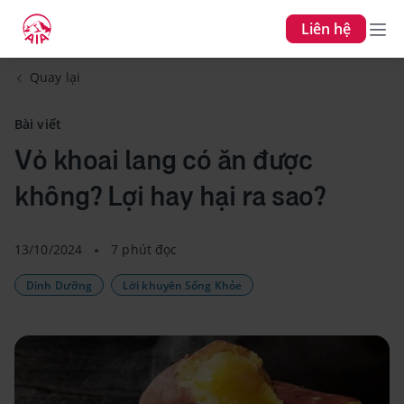
Liên hệ
Quay lại
Bài viết
Vỏ khoai lang có ăn được
không? Lợi hay hại ra sao?
13/10/2024
7 phút đọc
Dinh Dưỡng
Lời khuyên Sống Khỏe