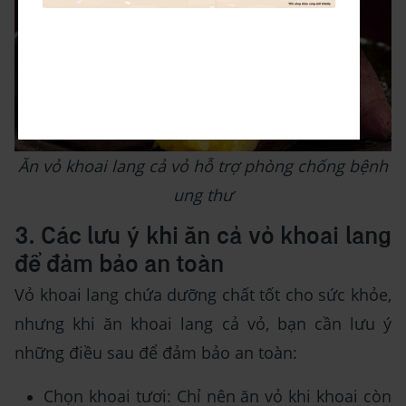
Ăn vỏ khoai lang cả vỏ hỗ trợ phòng chống bệnh
ung thư
3. Các lưu ý khi ăn cả vỏ khoai lang
để đảm bảo an toàn
Vỏ khoai lang chứa dưỡng chất tốt cho sức khỏe,
nhưng khi ăn khoai lang cả vỏ, bạn cần lưu ý
những điều sau để đảm bảo an toàn:
Chọn khoai tươi: Chỉ nên ăn vỏ khi khoai còn