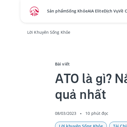
Sản phẩm
Sống Khỏe
AIA Elite
Dịch Vụ
Về 
Lời Khuyên Sống Khỏe
Bài viết
ATO là gì? N
quả nhất
08/03/2023
10 phút đọc
Lời khuyên Sống Khỏe
Tài Ch