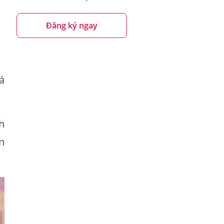
Đăng ký ngay
á
h
n