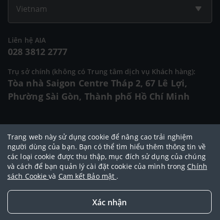
Vietnam
Liên hệ AIA
028 3812 2777
Trụ sở chính (không có Trung tâm dịch vụ Khách hàng):
Tòa nhà Saigon Centre Tháp 2, 67 Lê Lợi,
Phường Sài Gòn, Thành phố Hồ Chí Minh
© 2025 Bản quyền thuộc về Tập đoàn AIA (AIA Group Limited)
Trang web này sử dụng cookie để nâng cao trải nghiệm
Đại lý Ngoại hạng AIA
|
Điều khoản sử dụng
|
Cam kết bảo mật
|
Chính
người dùng của bạn. Bạn có thể tìm hiểu thêm thông tin về
các loại cookie được thu thập, mục đích sử dụng của chúng
sách bảo vệ dữ liệu cá nhân
|
Chính sách cookie
|
Quy tắc đạo đức
|
và cách để bạn quản lý cài đặt cookie của mình trong
Chính
Điều khoản và điều kiện sử dụng dịch vụ thanh toán trực tuyến
sách Cookie
và
Cam kết Bảo mật
.
Xác nhận