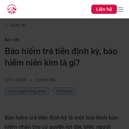
Liên hệ
Quay lại
Bài viết
Bảo hiểm trả tiền định kỳ, bảo
hiểm niên kim là gì?
02/11/2023
3 phút đọc
Lời khuyên Sống Khỏe
Tài Chính
Bảo hiểm trả tiền định kỳ là một loại hình bảo
hiểm nhân thọ có quyền lợi đặc biệt: người