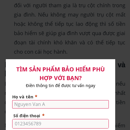
đối với người tham gia là trụ cột chính trong
gia đình. Nếu không may người trụ cột mất
hoặc không thể tiếp tục lao động thì số tiền
bảo hiểm sẽ giúp gia đình vượt qua được giai
đoạn tài chính khó khăn và có thể tiếp tục
cho con cái học hành.
Bảo hiểm trả tiền định kỳ giống và
khác gì so với bảo hiểm sinh kỳ?
Bảo hiểm sinh kỳ là sản phẩm bảo hiểm nếu
người tham gia còn sống tới một thời hạn nhất
định thì công ty bảo hiểm sẽ chi trả một số tiền
được thỏa thuận trong hợp đồng.
Như vậy bảo hiểm trả tiền định kỳ và bảo hiểm