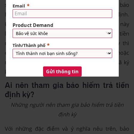
X
sinh kỳ có điểm tương đồng là người được bảo
hiểm đều phải sống đến một thời hạn nhất định.
Điểm khác biệt giữa hai loại hình bảo hiểm này
là với bảo hiểm sinh kỳ, công ty bảo hiểm trả tiền
một lần, còn với bảo hiểm trả tiền định kỳ thì
công ty bảo hiểm sẽ chi trả theo tháng, quý hoặc
năm tùy theo thỏa thuận trong hợp đồng đã ký
kết.
Ai nên tham gia bảo hiểm trả tiền
định kỳ?
Những người nên tham gia bảo hiểm trả tiền
định kỳ
Với những đặc điểm và ý nghĩa nêu trên, bảo