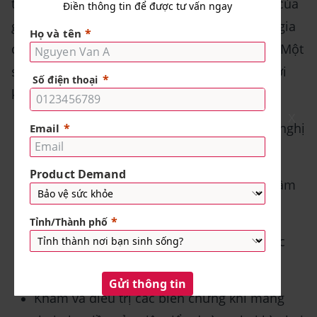
thể. Bạn nên đọc kỹ điều khoản và điều kiện của
gói bảo hiểm mà bạn đã hoặc dự định tham gia
để biết rõ các quyền lợi và nghĩa vụ của bạn. Một
số gói bảo hiểm có thể bao gồm các quyền lợi
khám thai như:
X
Khám thai định kỳ theo lịch trình khuyến nghị
của bác sĩ.
Xét nghiệm máu, nước tiểu, dịch ối, dịch âm
đạo, dịch niệu đạo, dịch cổ tử cung…
Siêu âm thai nhi, chọc ối, chẩn đoán trước
sinh …
Khám và điều trị các biến chứng khi mang