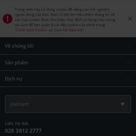
Trang web này sử dụng cookie để nâng cao trải nghiệm
người dùng của bạn. Bạn có thể tìm hiểu thêm thông tin về
các loại cookie được thu thập, mục đích sử dụng của chúng
và cách để bạn quản lý cài đặt cookie của mình trong
Chính sách Cookie
và
Cam kết Bảo mật
.
Về chúng tôi
Sản phẩm
Dịch vụ
Vietnam
Liên hệ AIA
028 3812 2777