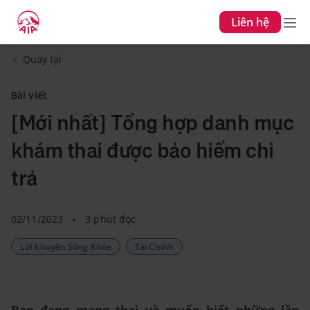
Liên hệ
Quay lại
Bài viết
[Mới nhất] Tổng hợp danh mục
khám thai được bảo hiểm chi
trả
02/11/2023
3 phút đọc
Lời khuyên Sống Khỏe
Tài Chính