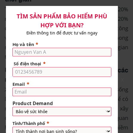
Theo nguyên tắc này, 80% kết quả sẽ đến từ 20%
nỗ lực. Tức là bạn chỉ cần tập trung vào 20%
công việc quan trọng nhất - đó là những công
việc sẽ mang lại 80% kết quả như bạn mong
muốn. Từ đó giúp bạn có thể phân chia thời gian
tốt hơn để làm việc hiệu quả hơn.
Ứng dụng nguyên tắc 80-20 trong các
mối quan hệ
X
Xây dựng những mối quan hệ trong cuộc sống
luôn là điều khó khăn. Mặc dù chúng ta có thể có
nhiều bạn bè trong cuộc đời, nhưng lại khó xây
dựng được mối quan hệ lâu dài. Một mối quan
hệ được xây dựng dựa trên sự hòa hợp với niềm