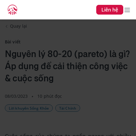
Liên hệ
Quay lại
Bài viết
Nguyên lý 80-20 (pareto) là gì?
Áp dụng để cải thiện công việc
& cuộc sống
08/03/2023
10 phút đọc
Lời khuyên Sống Khỏe
Tài Chính