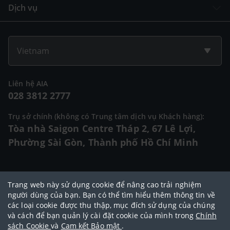
Dịch vụ
Vietnam
Liên hệ AIA
028 3812 2777
Trụ sở chính (không có Trung tâm dịch vụ Khách hàng):
Tòa nhà Saigon Centre Tháp 2, 67 Lê Lợi,
Phường Sài Gòn, Thành phố Hồ Chí Minh
© 2025 Bản quyền thuộc về Tập đoàn AIA (AIA Group Limited)
Trang web này sử dụng cookie để nâng cao trải nghiệm
Đại lý Ngoại hạng AIA
|
Điều khoản sử dụng
|
Cam kết bảo mật
|
Chính
người dùng của bạn. Bạn có thể tìm hiểu thêm thông tin về
các loại cookie được thu thập, mục đích sử dụng của chúng
sách bảo vệ dữ liệu cá nhân
|
Chính sách cookie
|
Quy tắc đạo đức
|
và cách để bạn quản lý cài đặt cookie của mình trong
Chính
Điều khoản và điều kiện sử dụng dịch vụ thanh toán trực tuyến
sách Cookie
và
Cam kết Bảo mật
.