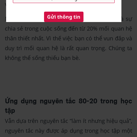
vui mang lại cho nhau.
Nguyên tắc này chỉ rõ rằng 80% niềm vui và sự
chia sẻ trong cuộc sống đến từ 20% mối quan hệ
thân thiết nhất. Vì thế việc bạn có thể vun đắp và
duy trì mối quan hệ là rất quan trọng. Chúng ta
không thể sống thiếu bạn bè.
Ứng dụng nguyên tắc 80-20 trong học
tập
Vẫn dựa trên nguyên tắc “làm ít nhưng hiệu quả”,
nguyên tắc này được áp dụng trong học tập một