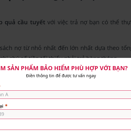
 quả cầu tuyết
với việc trả nợ bạn có thể thự
ách nợ từ nhỏ nhất đến lớn nhất dựa theo tổn
 ghi chú số tiền tối thiểu phải trả hàng tháng.
c trả khoản nợ nhỏ nhất trước và đồng thời tr
rả của các khoản còn lại.
 1 món nợ, bạn cộng dồn số tiền đã trả cho mụ
heo.
eo thứ tự cho đến khi thanh toán hết các khoả