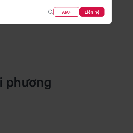
AIA+
Liên hệ
ới phương