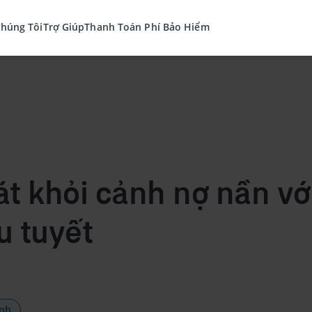
Chúng Tôi
Trợ Giúp
Thanh Toán Phí Bảo Hiểm
át khỏi cảnh nợ nần v
u tuyết
ính