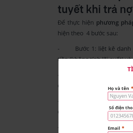
tuyết khi trả nợ
Để thực hiện
phương pháp
hiện theo 4 bước sau:
- Bước 1: liệt kê danh s
tiền (không tính lãi suất) và
- Bước 2: Ưu tiên cho việ
các mức tối thiểu cần phải t
- Bước 3: Mỗi khi trả dứt
đó vào mục nhỏ nhất tiếp t
- Bước 4: Làm lần lượt th