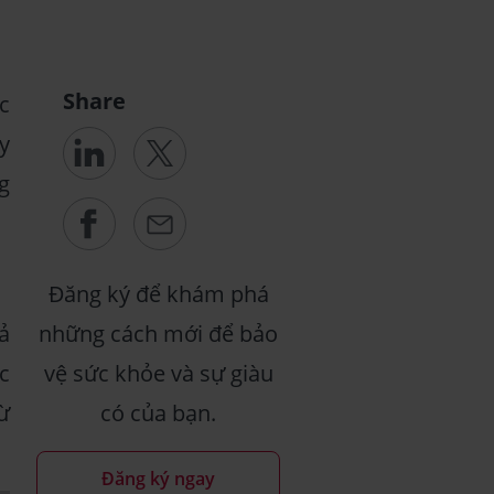
Share
c
y
g
Đăng ký để khám phá
ả
những cách mới để bảo
c
vệ sức khỏe và sự giàu
ừ
có của bạn.
Đăng ký ngay