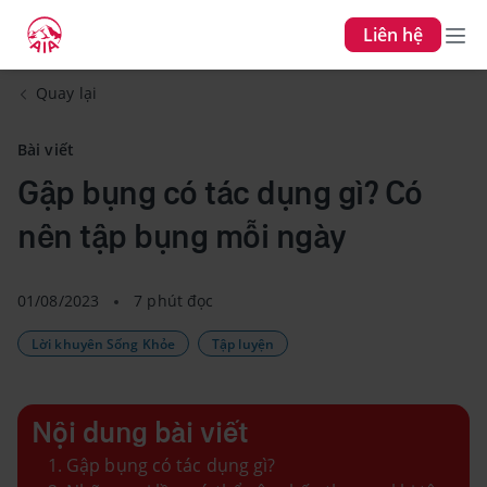
Liên hệ
Quay lại
Bài viết
Gập bụng có tác dụng gì? Có
nên tập bụng mỗi ngày
01/08/2023
7 phút đọc
Lời khuyên Sống Khỏe
Tập luyện
Nội dung bài viết
Gập bụng có tác dụng gì?