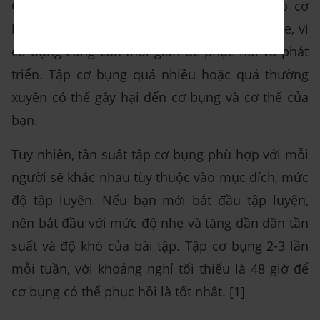
Có nên tập bụng mỗi ngày hay không? Tập cơ
bụng mỗi ngày không hẳn là tốt cho sức khỏe, vì
cơ bụng cũng cần thời gian để phục hồi và phát
triển. Tập cơ bụng quá nhiều hoặc quá thường
xuyên có thể gây hại đến cơ bụng và cơ thể của
bạn.
Tuy nhiên, tần suất tập cơ bụng phù hợp với mỗi
người sẽ khác nhau tùy thuộc vào mục đích, mức
độ tập luyện. Nếu bạn mới bắt đầu tập luyện,
nên bắt đầu với mức độ nhẹ và tăng dần dần tần
suất và độ khó của bài tập. Tập cơ bụng 2-3 lần
mỗi tuần, với khoảng nghỉ tối thiểu là 48 giờ để
cơ bụng có thể phục hồi là tốt nhất. [1]