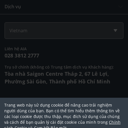
Dịch vụ
Vietnam
Liên hệ AIA
028 3812 2777
Trụ sở chính (không có Trung tâm dịch vụ Khách hàng):
Tòa nhà Saigon Centre Tháp 2, 67 Lê Lợi,
Phường Sài Gòn, Thành phố Hồ Chí Minh
© 2025 Bản quyền thuộc về Tập đoàn AIA (AIA Group Limited)
Trang web này sử dụng cookie để nâng cao trải nghiệm
Đại lý Ngoại hạng AIA
|
Điều khoản sử dụng
|
Cam kết bảo mật
|
Chính
người dùng của bạn. Bạn có thể tìm hiểu thêm thông tin về
các loại cookie được thu thập, mục đích sử dụng của chúng
sách bảo vệ dữ liệu cá nhân
|
Chính sách cookie
|
Quy tắc đạo đức
|
và cách để bạn quản lý cài đặt cookie của mình trong
Chính
Điều khoản và điều kiện sử dụng dịch vụ thanh toán trực tuyến
sách Cookie
và
Cam kết Bảo mật
.