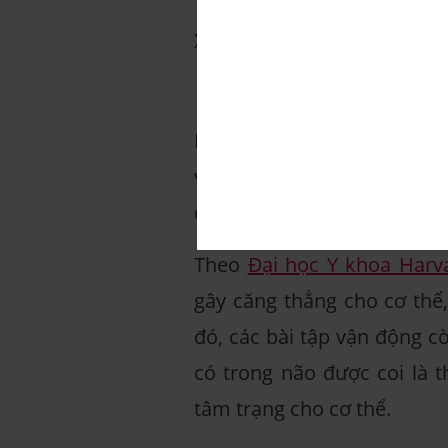
Xem thêm:
Nên tập thể dụ
Lợi ích khi tập
Nếu như tập thể dục buổi s
vài động tác vận động vào 
oải, giảm hiệu suất làm việ
Theo
Đại học Y khoa Harv
gây căng thẳng cho cơ thể,
đó, các bài tập vận động c
có trong não được coi là t
tâm trạng cho cơ thể.