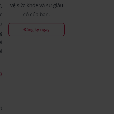
,
vệ sức khỏe và sự giàu
c
có của bạn.
o
Đăng ký ngay
g
i
i
o
t