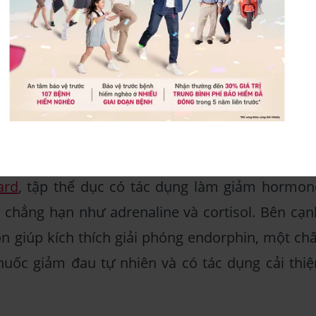
c mấy ngày một tuần để giảm cân, tăng cơ?
 thể dục vào buổi chiều
áng giúp bạn có thể giảm cân thì việc thực hiệ
buổi chiều sẽ giúp bạn tránh được tình trạng u
c sau bữa trưa:
ard
, tập thể dục có tác dụng làm giảm hormon
 chẳng hạn như adrenaline và cortisol. Bên cạn
òn giúp kích thích giải phóng endorphin, một chấ
huốc giảm đau tự nhiên và có tác dụng cải thiệ