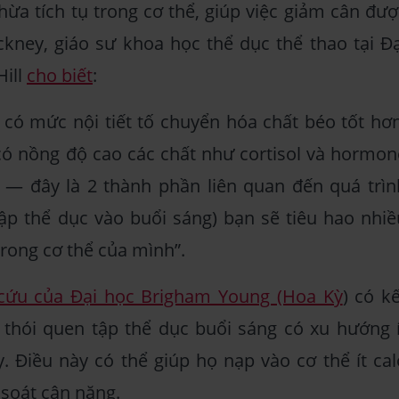
hừa tích tụ trong cơ thể, giúp việc giảm cân đượ
kney, giáo sư khoa học thể dục thể thao tại Đạ
Hill
cho biết
:
có mức nội tiết tố chuyển hóa chất béo tốt hơn
có nồng độ cao các chất như cortisol và hormon
 — đây là 2 thành phần liên quan đến quá trìn
 tập thể dục vào buổi sáng) bạn sẽ tiêu hao nhiề
trong cơ thể của mình”.
cứu của Đại học Brigham Young (Hoa Kỳ
) có kế
 thói quen tập thể dục buổi sáng có xu hướng í
 Điều này có thể giúp họ nạp vào cơ thể ít cal
 soát cân nặng.