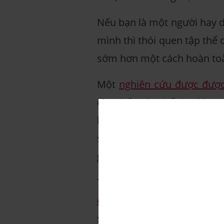
Nếu bạn là một người hay d
mình thì thói quen tập thể 
sớm hơn một cách hoàn toà
Một
nghiên cứu được được
cho thấy, tập thể dục lúc 7
bằng cách đẩy giờ giấc sin
sẽ tỉnh táo hơn vào buổi 
giúp bạn có thói quen ngủ 
Tập luyện thể dục buổi sán
quả
, chúng giúp bạn có th
suốt cả ngày.