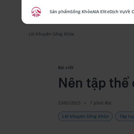
Sản phẩm
Sống Khỏe
AIA Elite
Dịch Vụ
Về 
Lời Khuyên Sống Khỏe
Bài viết
Nên tập thể 
23/02/2023
7 phút đọc
Lời khuyên Sống Khỏe
Tập lu