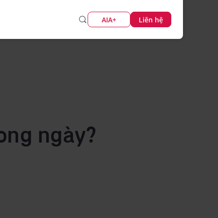
AIA+
Liên hệ
rong ngày?