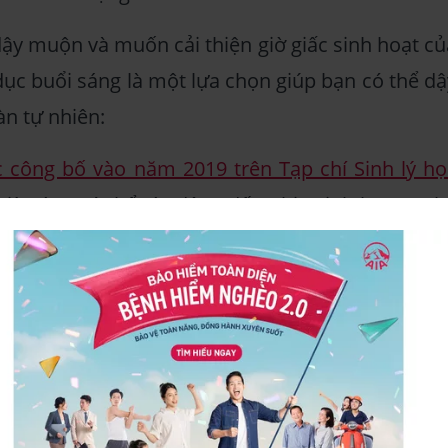
ậy muộn và muốn cải thiện giờ giấc sinh hoạt củ
dục buổi sáng là một lựa chọn giúp bạn có thể dậ
n tự nhiên:
 công bố vào năm 2019 trên Tạp chí Sinh lý họ
 giờ sáng có thể tác động đến nhịp sinh học cơ th
h hoạt của bạn lên sớm hơn. Điều này sẽ khiến bạ
sáng và cảm thấy buồn ngủ sớm hơn vào buổi tối
và thức dậy đúng giờ hơn.
g còn là liệu pháp tuyệt vời
giúp giảm Stress hiệ
ể cải thiện tâm trạng và hứng thú làm việc tron