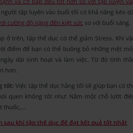
ạnh và cơ bắp đều tốt hơn so với tập luyện và
 người tập luyện vào buổi tối có khả năng kéo dà
 với cường độ nặng đến kiệt sức
so với buổi sáng.
 ở trên, tập thể dục có thể giảm Stress. Khi vậ
thời điểm để bạn có thể buông bỏ những mệt mỏi
 ngày dài sinh hoạt và làm việc. Từ đó tinh thầ
n hơn.
g tốt:
Việc tập thể dục hằng tối sẽ giúp bạn có th
hói quen không tốt như: Nằm một chỗ lướt điệ
t thuốc,...
 sau khi tập thể dục để đạt kết quả tốt nhất