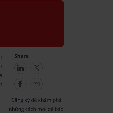
Share
h
h
i
n
Đăng ký để khám phá
những cách mới để bảo