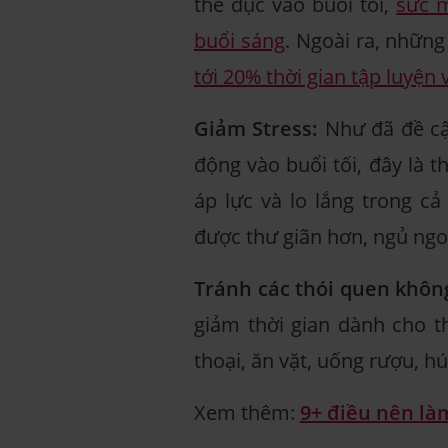
thể dục vào buổi tối,
sức m
buổi sáng
. Ngoài ra, những
tới 20% thời gian tập luyện
Giảm Stress:
Như đã đề cập
động vào buổi tối, đây là 
áp lực và lo lắng trong cả
được thư giãn hơn, ngủ ngo
Tránh các thói quen khôn
giảm thời gian dành cho t
thoại, ăn vặt, uống rượu, hú
Xem thêm:
9+ điều nên làm