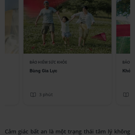
Replace component AIA -
BẢO HIỂM SỨC KHỎE
BẢO H
ext
Standee-BungGiaLuc_No text
Bùng Gia Lực
Khỏe 
3 phút
3
Cảm giác bất an là một trạng thái tâm lý không