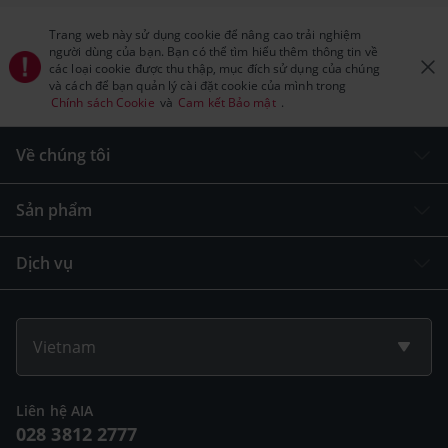
Trang web này sử dụng cookie để nâng cao trải nghiệm
người dùng của bạn. Bạn có thể tìm hiểu thêm thông tin về
các loại cookie được thu thập, mục đích sử dụng của chúng
và cách để bạn quản lý cài đặt cookie của mình trong
Chính sách Cookie
và
Cam kết Bảo mật
.
Về chúng tôi
Sản phẩm
Dịch vụ
Vietnam
Liên hệ AIA
028 3812 2777