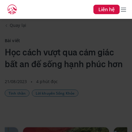
Liên hệ
Quay lại
Bài viết
Học cách vượt qua cảm giác
bất an để sống hạnh phúc hơn
21/08/2023
4 phút đọc
Tinh thần
Lời khuyên Sống Khỏe