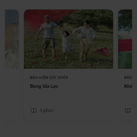
Replace component AIA -
BẢO HIỂM SỨC KHỎE
BẢO H
ext
Standee-BungGiaLuc_No text
Bùng Gia Lực
Khỏe 
3 phút
3