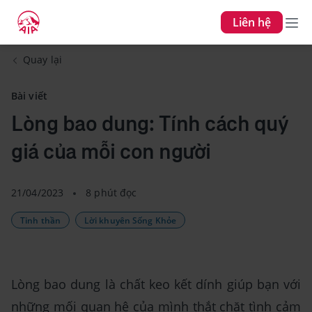
Liên hệ
Quay lại
Bài viết
Lòng bao dung: Tính cách quý
giá của mỗi con người
21/04/2023
8 phút đọc
Tinh thần
Lời khuyên Sống Khỏe
Lòng bao dung là chất keo kết dính giúp bạn với
những mối quan hệ của mình thắt chặt tình cảm