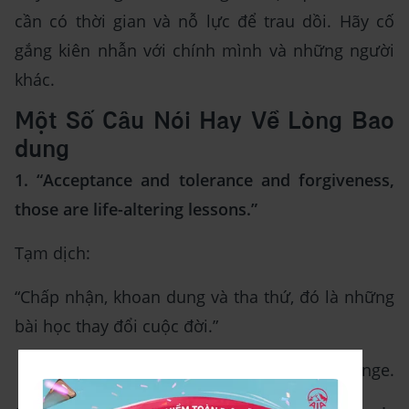
cần có thời gian và nỗ lực để trau dồi. Hãy cố
gắng kiên nhẫn với chính mình và những người
khác.
Một Số Câu Nói Hay Về Lòng Bao
dung
1. “Acceptance and tolerance and forgiveness,
those are life-altering lessons.”
Tạm dịch:
“Chấp nhận, khoan dung và tha thứ, đó là những
bài học thay đổi cuộc đời.”
- Jessica Lange.