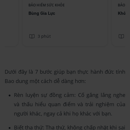
Replace component AIA -
BẢO HIỂM SỨC KHỎE
BẢO H
ext
Standee-BungGiaLuc_No text
Bùng Gia Lực
Khỏe 
3 phút
3
Dưới đây là 7 bước giúp bạn thực hành đức tính
Bao dung một cách dễ dàng hơn:
Rèn luyện sự đồng cảm: Cố gắng lắng nghe
và thấu hiểu quan điểm và trải nghiệm của
người khác, ngay cả khi họ khác với bạn.
Biết tha thứ: Tha thứ, không chấp nhặt khi sai