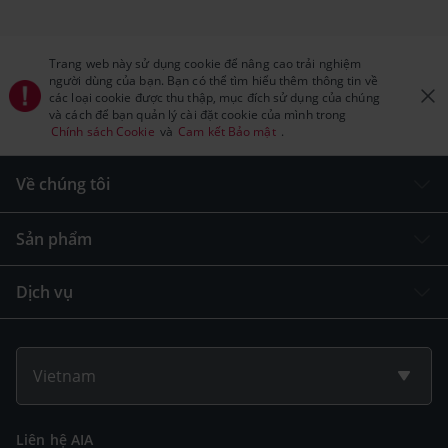
Trang web này sử dụng cookie để nâng cao trải nghiệm
người dùng của bạn. Bạn có thể tìm hiểu thêm thông tin về
các loại cookie được thu thập, mục đích sử dụng của chúng
và cách để bạn quản lý cài đặt cookie của mình trong
Chính sách Cookie
và
Cam kết Bảo mật
.
Về chúng tôi
Sản phẩm
Dịch vụ
Vietnam
Liên hệ AIA