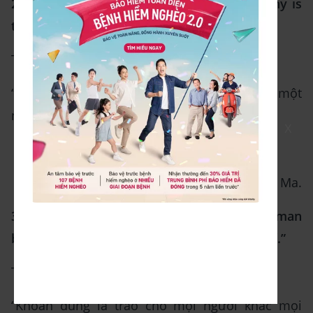
2. “In the practice of tolerance, one's enemy is
the best teacher.“
Tạm dịch:
“Trong thực hành khoan dung, kẻ thù là một
người giáo viên tốt nhất.”
X
Đức Đạt Lai Lạt Ma.
3. “Tolerance is giving to every other human
being every right that you claim for yourself.”
Tạm dịch:
“Khoan dung là trao cho mọi người khác mọi