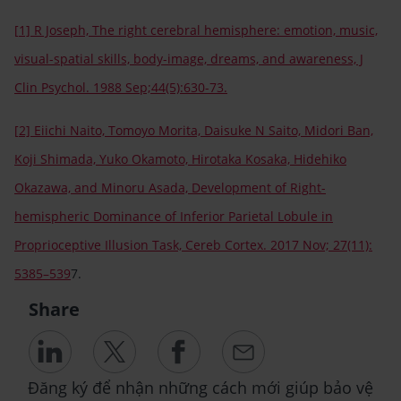
[1] R Joseph, The right cerebral hemisphere: emotion, music,
visual-spatial skills, body-image, dreams, and awareness, J
Clin Psychol. 1988 Sep;44(5):630-73.
[2] Eiichi Naito, Tomoyo Morita, Daisuke N Saito, Midori Ban,
Koji Shimada, Yuko Okamoto, Hirotaka Kosaka, Hidehiko
Okazawa, and Minoru Asada, Development of Right-
hemispheric Dominance of Inferior Parietal Lobule in
Proprioceptive Illusion Task, Cereb Cortex. 2017 Nov; 27(11):
5385–539
7.
Share
Đăng ký để nhận những cách mới giúp bảo vệ