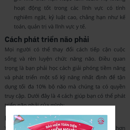
hoạt động tốt trong các lĩnh vực có tính
nghiêm ngặt, kỷ luật cao, chẳng hạn như kế
toán, quản trị và lĩnh vực y tế.
Cách phát triển não phải
Mọi người có thể thay đổi cách tiếp cận cuộc
sống và rèn luyện chức năng não. Điều quan
trọng là bạn phải học cách giải phóng tiềm năng
và phát triển một số kỹ năng nhất định để tận
dụng tối đa 10% bộ não mà chúng ta có quyền
truy cập. Dưới đây là 4 cách giúp bạn có thể phát
triển não phải của mình:
Bài tập tinh thần
Vì não phải mạnh về sự sáng tạo và đổi mới hơn