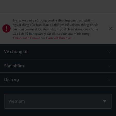
Trang web này sử dụng cookie để nâng cao trải nghiệm
người dùng của bạn. Bạn có thể tìm hiểu thêm thông tin về
các loại cookie được thu thập, mục đích sử dụng của chúng
và cách để bạn quản lý cài đặt cookie của mình trong
Chính sách Cookie
và
Cam kết Bảo mật
.
Về chúng tôi
Sản phẩm
Dịch vụ
Vietnam