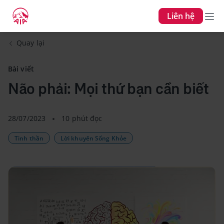
Liên hệ
Quay lại
Bài viết
Não phải: Mọi thứ bạn cần biết
28/07/2023
10 phút đọc
Tinh thần
Lời khuyên Sống Khỏe