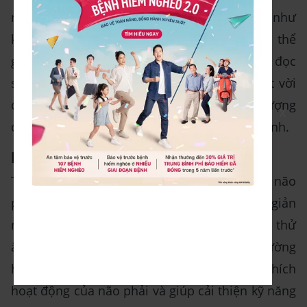
nên các trò chơi và bài tập trí não đơn giản như
kết nối các dấu chấm và câu đố ô chữ có thể
giúp cải thiện các kỹ năng này. Hơn nữa, đọc
sách cũng có thể mang lại một cơ hội tuyệt vời
để rèn luyện trí não và phát triển trí tưởng tượng
X
của bạn khi bạn mở rộng kho từ vựng của mình.
Bài tập thể chất
Tập thể dục nửa cơ thể bên trái sẽ kích thích não
phải (và ngược lại). Hãy thử các bài tập đơn giản
như thở qua lỗ mũi trái của bạn; hoặc có thể thử
ăn hoặc đánh răng bằng tay trái, trong trường
hợp bạn thuận tay phải. Bài tập này sẽ kích thích
hoạt động của não phải và giúp cải thiện kỹ năng