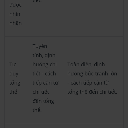
tiết.
được
nhìn
nhận
Tuyến
tính, định
Tư
hướng chi
Toàn diện, định
duy
tiết - cách
hướng bức tranh lớn
tổng
tiếp cận từ
- cách tiếp cận từ
thể
chi tiết
tổng thể đến chi tiết.
đến tổng
thể.