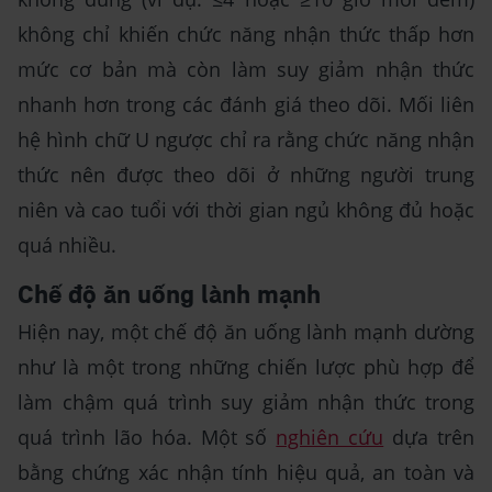
không chỉ khiến chức năng nhận thức thấp hơn
mức cơ bản mà còn làm suy giảm nhận thức
nhanh hơn trong các đánh giá theo dõi. Mối liên
hệ hình chữ U ngược chỉ ra rằng chức năng nhận
thức nên được theo dõi ở những người trung
niên và cao tuổi với thời gian ngủ không đủ hoặc
quá nhiều.
Chế độ ăn uống lành mạnh
Hiện nay, một chế độ ăn uống lành mạnh dường
như là một trong những chiến lược phù hợp để
làm chậm quá trình suy giảm nhận thức trong
quá trình lão hóa. Một số
nghiên cứu
dựa trên
bằng chứng xác nhận tính hiệu quả, an toàn và