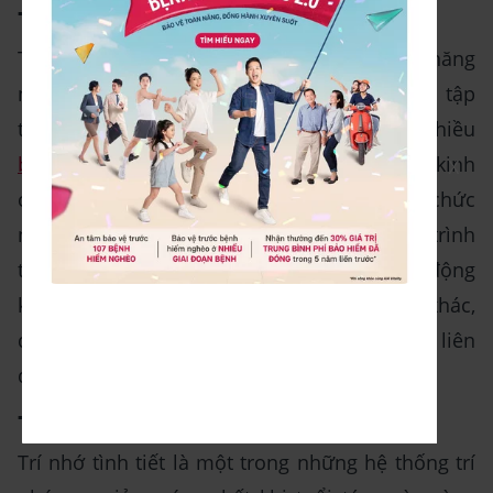
Thiền
Thiền chánh niệm liên quan đến các kỹ năng
nhận thức khác nhau bao gồm khả năng tập
trung và duy trì sự chú ý. Ngày càng có nhiều
bằng chứng
về hành vi và khoa học thần kinh
X
cho thấy thiền chánh niệm cải thiện các chức
năng này cũng như liên quan đến các quá trình
thần kinh. Thiền định dường như có tác động
khái quát hóa cho các nhiệm vụ nhận thức khác,
do đó làm chậm sự suy giảm nhận thức liên
quan đến tuổi tác. [1]
Tập thể dục
Trí nhớ tình tiết là một trong những hệ thống trí