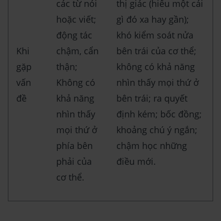
các từ nói
thị giác (hiểu một cái
hoặc viết;
gì đó xa hay gần);
động tác
khó kiểm soát nửa
Khi
chậm, cẩn
bên trái của cơ thể;
gặp
thận;
không có khả năng
vấn
Không có
nhìn thấy mọi thứ ở
đề
khả năng
bên trái; ra quyết
nhìn thấy
định kém; bốc đồng;
mọi thứ ở
khoảng chú ý ngắn;
phía bên
chậm học những
phải của
điều mới.
cơ thể.