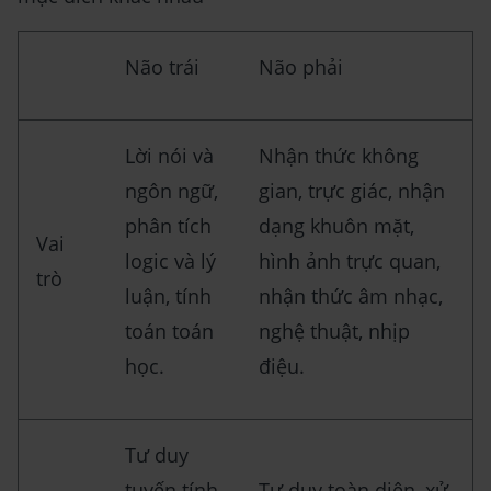
Não trái
Não phải
Lời nói và
Nhận thức không
ngôn ngữ,
gian, trực giác, nhận
phân tích
dạng khuôn mặt,
Vai
logic và lý
hình ảnh trực quan,
trò
luận, tính
nhận thức âm nhạc,
toán toán
nghệ thuật, nhịp
học.
điệu.
Tư duy
tuyến tính,
Tư duy toàn diện, xử