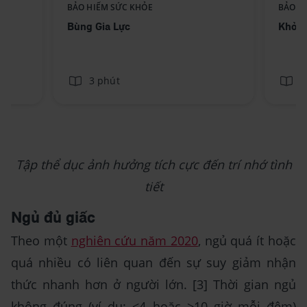
Replace component AIA -
BẢO HIỂM SỨC KHỎE
BẢO H
ext
Standee-BungGiaLuc_No text
Bùng Gia Lực
Khỏe 
3 phút
3
Tập thể dục ảnh hưởng tích cực đến trí nhớ tình
tiết
Ngủ đủ giấc
Theo một
nghiên cứu năm 2020
, ngủ quá ít hoặc
quá nhiều có liên quan đến sự suy giảm nhận
thức nhanh hơn ở người lớn. [3] Thời gian ngủ
không đúng (ví dụ: ≤4 hoặc ≥10 giờ mỗi đêm)