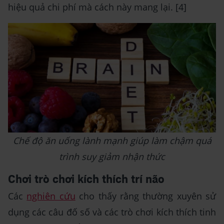
hiệu quả chi phí mà cách này mang lại. [4]
Chế độ ăn uống lành mạnh giúp làm chậm quá
trình suy giảm nhận thức
Chơi trò chơi kích thích trí não
Các
nghiên cứu
cho thấy rằng thường xuyên sử
dụng các câu đố số và các trò chơi kích thích tinh