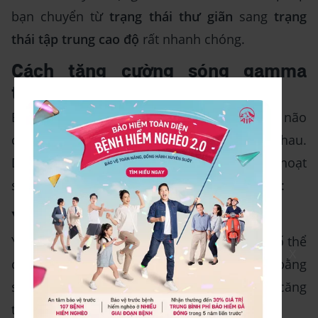
bạn chuyển từ
trạng thái thư giãn
sang
trạng
thái tập trung
cao độ
rất nhanh chóng.
Cách tăng cường sóng gamma
trong não?
Bạn có thể kiểm soát và tăng cường sóng não
của mình thông qua các kỹ thuật khác nhau.
Dưới đây là 3 cách giúp bạn có thể kích hoạt
sóng não gamma trong cuộc sống hàng ngày:
Yoga
Yoga là một bài tập thể dục kết hợp cả yếu tố thể
X
chất lẫn tinh thần. Bởi vậy, ta có thể cân bằng
sóng gamma bằng cách tập yoga để giảm căng
thẳng và lo lắng.