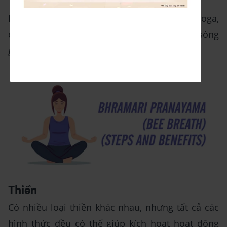
Bhramari Pranayama, một kỹ thuật thở yoga,
cũng đã được chứng minh là giúp kích thích sóng
gamma.
Thiền
Có nhiều loại thiền khác nhau, nhưng tất cả các
hình thức đều có thể giúp kích hoạt hoạt động