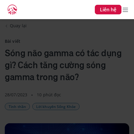
Liên hệ
Quay lại
Bài viết
Sóng não gamma có tác dụng
gì? Cách tăng cường sóng
gamma trong não?
28/07/2023
10 phút đọc
Tinh thần
Lời khuyên Sống Khỏe