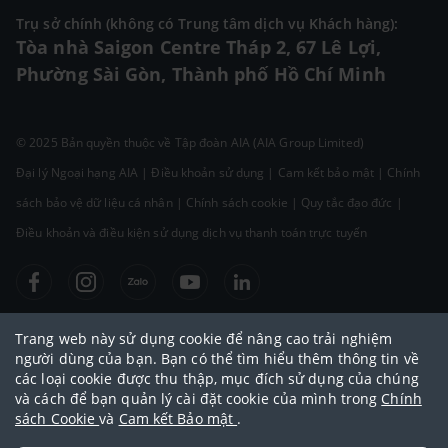
Trụ sở chính (không có Trung tâm dịch vụ Khách hàng):
Tòa nhà Saigon Centre Tháp 2, 67 Lê Lợi,
Phường Sài Gòn, Thành phố Hồ Chí Minh
© 2025 Bản quyền thuộc về Tập đoàn AIA (AIA Group Limited)
Đại lý Ngoại hạng AIA
|
Điều khoản sử dụng
|
Cam kết bảo mật
|
Chính
sách bảo vệ dữ liệu cá nhân
|
Chính sách cookie
|
Quy tắc đạo đức
|
Điều khoản và điều kiện sử dụng dịch vụ thanh toán trực tuyến
Trang web này sử dụng cookie để nâng cao trải nghiệm
người dùng của bạn. Bạn có thể tìm hiểu thêm thông tin về
các loại cookie được thu thập, mục đích sử dụng của chúng
và cách để bạn quản lý cài đặt cookie của mình trong
Chính
sách Cookie
và
Cam kết Bảo mật
.