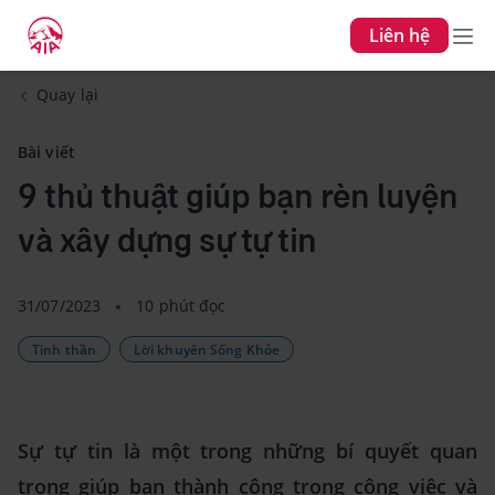
Liên hệ
Quay lại
Bài viết
9 thủ thuật giúp bạn rèn luyện
và xây dựng sự tự tin
31/07/2023
10 phút đọc
Tinh thần
Lời khuyên Sống Khỏe
Sự tự tin là một trong những bí quyết quan
trọng giúp bạn thành công trong công việc và