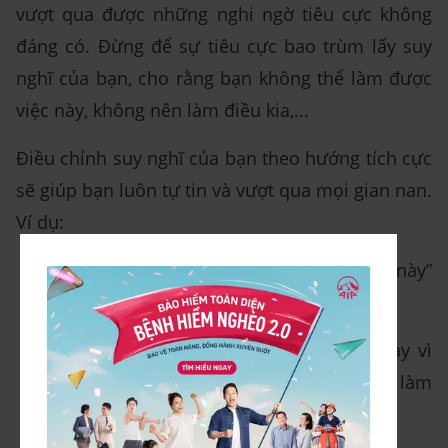
vượt qua được những nghi ngờ tiêu cực không
đáng có. Đừng để sự tiêu cực bao trùm lấy suy
nghĩ của bạn, cho rằng bạn không thể làm được
việc này, không nên làm điều kia,...
Điều chỉnh suy nghĩ của bạn theo hướng tích cực
sẽ giúp bạn luôn tự tin và vượt qua mọi gian nan.
Ví dụ:
Hãy nghĩ “ Tôi chắc chắn làm được điều này”
thay vì nghĩ “Tôi không thể làm điều này”.
“Lần sau tôi nhất định sẽ làm đúng” thay vì
“Tôi lúc nào cũng làm sai và không thể làm
đúng được”.