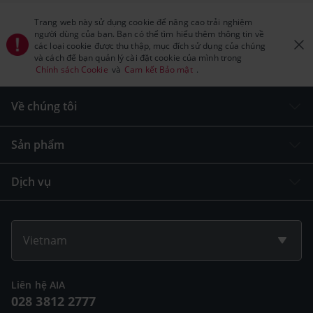
Trang web này sử dụng cookie để nâng cao trải nghiệm
người dùng của bạn. Bạn có thể tìm hiểu thêm thông tin về
các loại cookie được thu thập, mục đích sử dụng của chúng
và cách để bạn quản lý cài đặt cookie của mình trong
Chính sách Cookie
và
Cam kết Bảo mật
.
Về chúng tôi
Sản phẩm
Dịch vụ
Vietnam
Liên hệ AIA
028 3812 2777