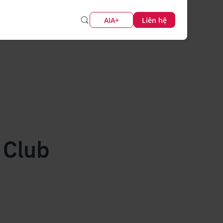
AIA+
Liên hệ
y Club