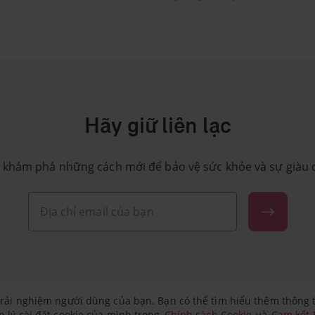
Hãy giữ liên lạc
 khám phá những cách mới để bảo vệ sức khỏe và sự giàu 
rải nghiệm người dùng của bạn. Bạn có thể tìm hiểu thêm thông ti
 lý cài đặt cookie của mình trong
Chính sách Cookie
và
Cam kết