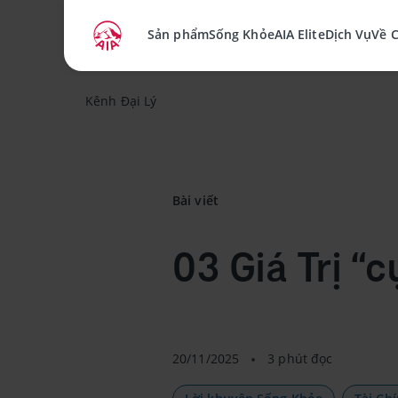
Sản phẩm
Sống Khỏe
AIA Elite
Dịch Vụ
Về 
Kênh Đại Lý
Bài viết
03 Giá Trị “c
20/11/2025
3 phút đọc