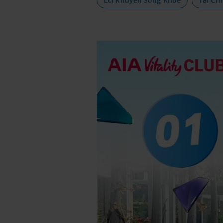
Lời khuyên Sống Khỏe
Tài Ch