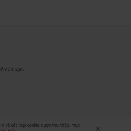
có của bạn.
n về các loại cookie được thu thập, mục
 Bảo mật
.