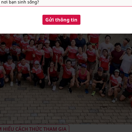
M HIỂU CÁCH THỨC THAM GIA