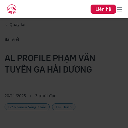
Liên hệ
Quay lại
Bài viết
AL PROFILE PHẠM VĂN
TUYÊN GA HẢI DƯƠNG
20/11/2025
3 phút đọc
Lời khuyên Sống Khỏe
Tài Chính