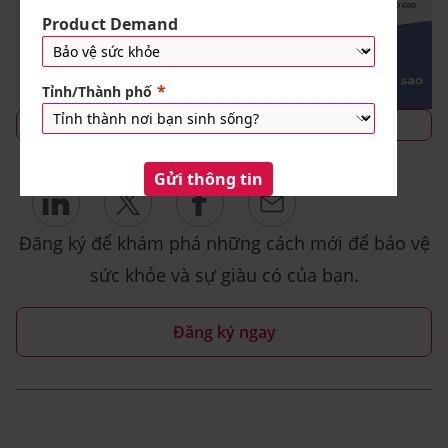
TÌM HIỂU CÁCH THỨC THAM GIA
Share
Đăng ký để khám phá những cách mới để bảo vệ
sức khỏe và sự giàu có của bạn.
Đăng ký ngay