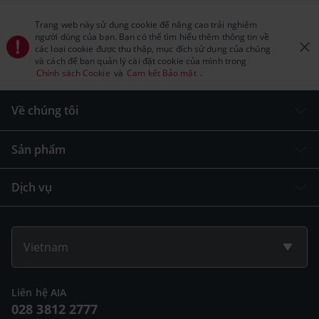
Trang web này sử dụng cookie để nâng cao trải nghiệm
người dùng của bạn. Bạn có thể tìm hiểu thêm thông tin về
các loại cookie được thu thập, mục đích sử dụng của chúng
và cách để bạn quản lý cài đặt cookie của mình trong
Chính sách Cookie
và
Cam kết Bảo mật
.
Về chúng tôi
Sản phẩm
Dịch vụ
Vietnam
Liên hệ AIA
028 3812 2777