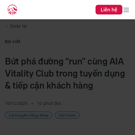
Liên hệ
Quay lại
Bài viết
Bứt phá đường “run” cùng AIA
Vitality Club trong tuyển dụng
& tiếp cận khách hàng
10/12/2025
10 phút đọc
Lời khuyên Sống Khỏe
Tài Chính