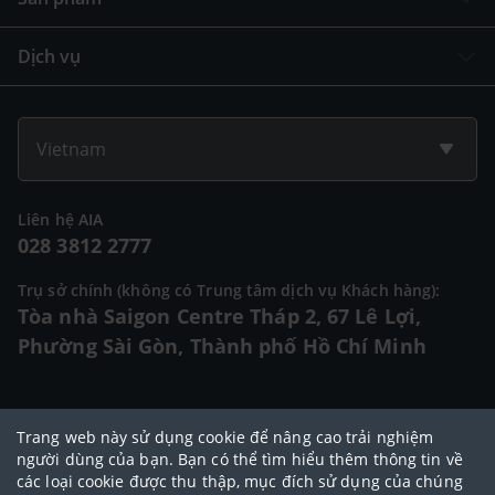
Dịch vụ
Vietnam
Liên hệ AIA
028 3812 2777
Trụ sở chính (không có Trung tâm dịch vụ Khách hàng):
Tòa nhà Saigon Centre Tháp 2, 67 Lê Lợi,
Phường Sài Gòn, Thành phố Hồ Chí Minh
© 2025 Bản quyền thuộc về Tập đoàn AIA (AIA Group Limited)
Trang web này sử dụng cookie để nâng cao trải nghiệm
Đại lý Ngoại hạng AIA
|
Điều khoản sử dụng
|
Cam kết bảo mật
|
Chính
người dùng của bạn. Bạn có thể tìm hiểu thêm thông tin về
các loại cookie được thu thập, mục đích sử dụng của chúng
sách bảo vệ dữ liệu cá nhân
|
Chính sách cookie
|
Quy tắc đạo đức
|