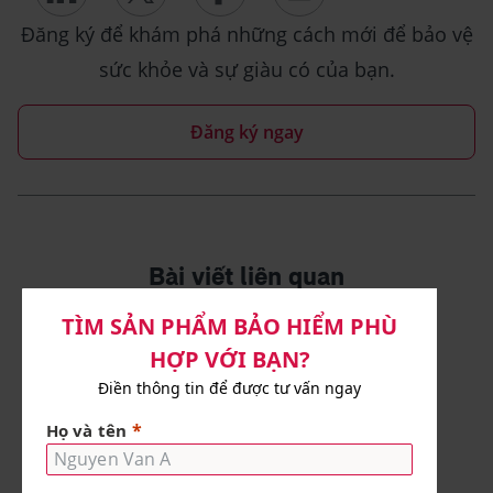
Đăng ký để khám phá những cách mới để bảo vệ
sức khỏe và sự giàu có của bạn.
Đăng ký ngay
Bài viết liên quan
Bài viết
Vốn 100 triệu nên kinh doanh gì
ở nông thôn để đạt được mục
tiêu tài chính?
10 phút đọc