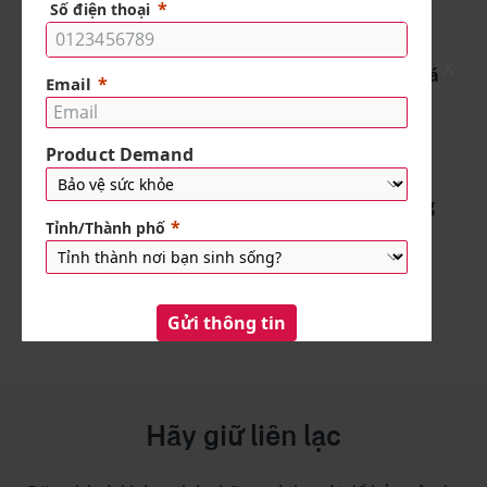
Bài viết
X
10 cuốn sách quản lý tài chính cá
nhân nên đọc trước tuổi 30
7 phút đọc
Bài viết
Quy tắc 6 chiếc lọ là gì? - Phương
pháp quản lý tài chính thông
minh
10 phút đọc
Hãy giữ liên lạc