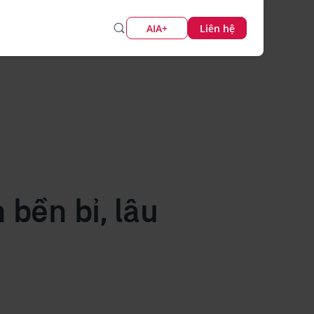
AIA+
Liên hệ
bền bỉ, lâu