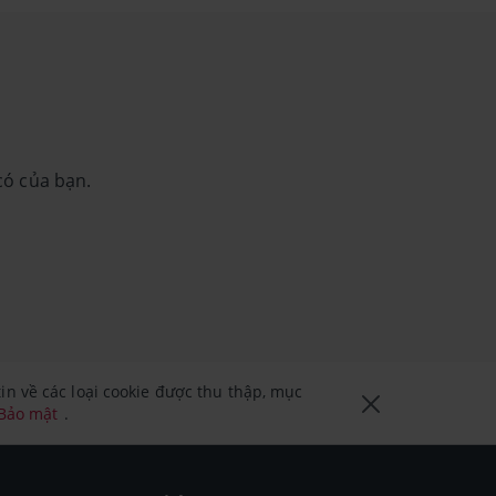
có của bạn.
n về các loại cookie được thu thập, mục
 Bảo mật
.