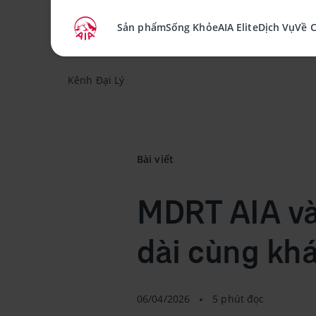
Sản phẩm
Sống Khỏe
AIA Elite
Dịch Vụ
Về 
Kênh Đại Lý
Bài viết
MDRT AIA và 
dài cùng kh
06/04/2026
5 phút đọc