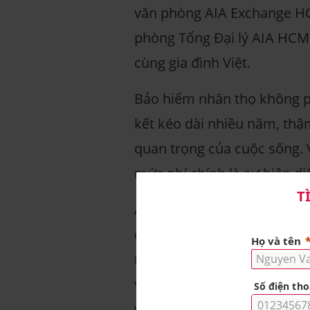
văn phòng AIA Exchange H
phòng Tổng Đại lý AIA HCM 
cùng gia đình Việt.
Bảo hiểm nhân thọ không p
kết kéo dài nhiều năm, thậ
quan trọng của cuộc sống. V
mức phí chính là sự hiện di
AIA MDRT hội tụ đủ các yế
chứng bằng niềm tin thực tế
nghiệp. Để đạt được danh h
vững chuyên môn, mà còn p
với khách hàng và duy trì k