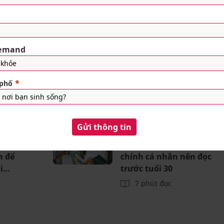
Bài viết liên quan
Bài viết
nh
10 cuốn sách quản lý tài
n để
chính cá nhân nên đọc
i
trước tuổi 30
7 phút đọc