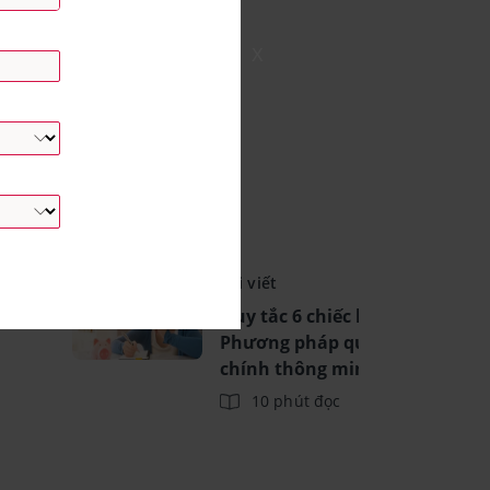
X
Bài viết
Quy tắc 6 chiếc lọ là gì? -
Phương pháp quản lý tài
chính thông minh
10 phút đọc