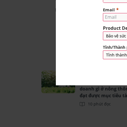
tín nhiệm thực sự.
Bài viết
Vốn 100 triệu nên ki
doanh gì ở nông thô
đạt được mục tiêu tà
chính?
10 phút đọc