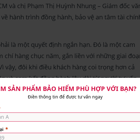
CM và chị Phạm Thị Huỳnh Nhung – Giám đốc vă
về hành trình đồng hành, bảo vệ an tâm tài chín
hải là một quyết định ngắn hạn. Đó là một cam
m chí hàng chục năm, gắn liền với những giai đoạ
ì vậy, đôi khi điều khách hàng coi trọng hơn cả
ện và cam kết đồng hành lâu dài từ người tư vấn.
u tố then chốt: chuẩn mực nghề nghiệp được kiể
 của khách hàng, bền bỉ, kỷ luật và đạo đức ngh
iệu MDRT, một chuyên viên tư vấn không chỉ cần
hải xây dựng được mối quan hệ tin cậy dài hạn
ết quả công việc ổn định dựa trên sự hài lòng và