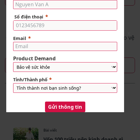
TÌM HIỂU CÁCH THỨC THAM GIA
Share
X
Đăng ký để khám phá những cách mới để bảo vệ
sức khỏe và sự giàu có của bạn.
Đăng ký ngay
Bài viết liên quan
Bài viết
Vốn 100 triệu nên kinh doanh gì