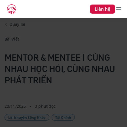
Liên hệ
Quay lại
Bài viết
MENTOR & MENTEE | CÙNG
NHAU HỌC HỎI, CÙNG NHAU
PHÁT TRIỂN
20/11/2025
3 phút đọc
Lời khuyên Sống Khỏe
Tài Chính