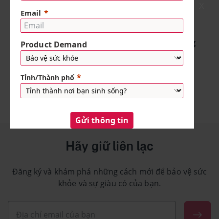
X
7 phút đọc
Bài viết
Quy tắc 6 chiếc lọ là gì? - Phương
pháp quản lý tài chính thông
minh
10 phút đọc
Hãy giữ liên lạc
Đăng ký và khám phá những cách mới để bảo vệ sức
khỏe và sự giàu có của bạn.