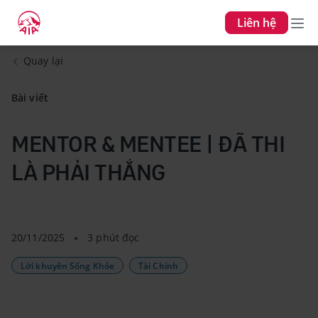
Liên hệ
Quay lại
Bài viết
MENTOR & MENTEE | ĐÃ THI
LÀ PHẢI THẮNG
20/11/2025
3 phút đọc
Lời khuyên Sống Khỏe
Tài Chính