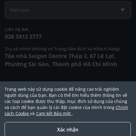
Vietnam
Liên hệ AIA
028 3812 2777
Trụ sở chính (không có Trung tâm dịch vụ Khách hàng):
Tòa nhà Saigon Centre Tháp 2, 67 Lê Lợi,
Phường Sài Gòn, Thành phố Hồ Chí Minh
© 2025 Bản quyền thuộc về Tập đoàn AIA (AIA Group Limited)
Trang web này sử dụng cookie để nâng cao trải nghiệm
Đại lý Ngoại hạng AIA
|
Điều khoản sử dụng
|
Cam kết bảo mật
|
Chính
người dùng của bạn. Bạn có thể tìm hiểu thêm thông tin về
các loại cookie được thu thập, mục đích sử dụng của chúng
sách bảo vệ dữ liệu cá nhân
|
Chính sách cookie
|
Quy tắc đạo đức
|
và cách để bạn quản lý cài đặt cookie của mình trong
Chính
Điều khoản và điều kiện sử dụng dịch vụ thanh toán trực tuyến
sách Cookie
và
Cam kết Bảo mật
.
Xác nhận