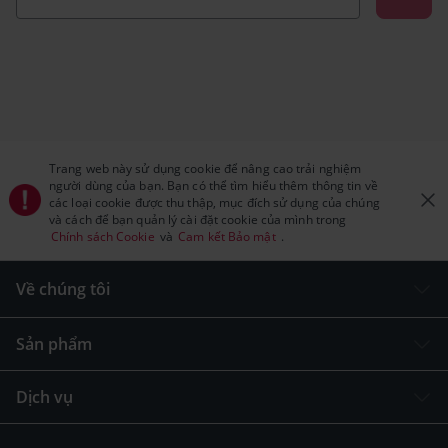
Trang web này sử dụng cookie để nâng cao trải nghiệm
người dùng của bạn. Bạn có thể tìm hiểu thêm thông tin về
các loại cookie được thu thập, mục đích sử dụng của chúng
và cách để bạn quản lý cài đặt cookie của mình trong
Chính sách Cookie
và
Cam kết Bảo mật
.
Về chúng tôi
Sản phẩm
Dịch vụ