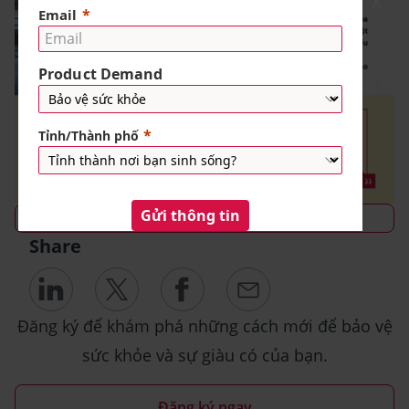
X
TÌM HIỂU CÁCH THỨC THAM GIA
Share
Đăng ký để khám phá những cách mới để bảo vệ
sức khỏe và sự giàu có của bạn.
Đăng ký ngay