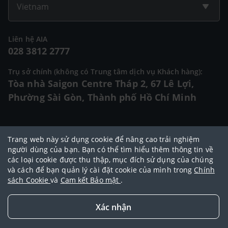
Vietnam
Liên hệ AIA
028 3812 2777
Trụ sở chính (không có Trung tâm dịch vụ Khách hàng):
Tòa nhà Saigon Centre Tháp 2, 67 Lê Lợi,
Phường Sài Gòn, Thành phố Hồ Chí Minh
© 2025 Bản quyền thuộc về Tập đoàn AIA (AIA Group Limited)
Trang web này sử dụng cookie để nâng cao trải nghiệm
Đại lý Ngoại hạng AIA
|
Điều khoản sử dụng
|
Cam kết bảo mật
|
Chính
người dùng của bạn. Bạn có thể tìm hiểu thêm thông tin về
các loại cookie được thu thập, mục đích sử dụng của chúng
sách bảo vệ dữ liệu cá nhân
|
Chính sách cookie
|
Quy tắc đạo đức
|
và cách để bạn quản lý cài đặt cookie của mình trong
Chính
Điều khoản và điều kiện sử dụng dịch vụ thanh toán trực tuyến
sách Cookie
và
Cam kết Bảo mật
.
Xác nhận