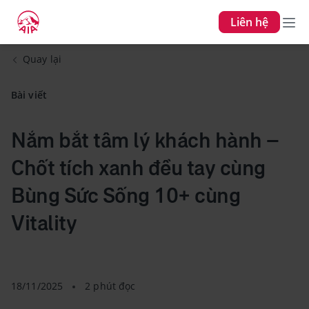
Liên hệ
Quay lại
Bài viết
Nắm bắt tâm lý khách hành –
Chốt tích xanh đều tay cùng
Bùng Sức Sống 10+ cùng
Vitality
18/11/2025
2 phút đọc