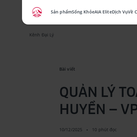
Sản phẩm
Sống Khỏe
AIA Elite
Dịch Vụ
Về 
Kênh Đại Lý
Bài viết
QUẢN LÝ TO
HUYỀN – VP
10/12/2025
10 phút đọc