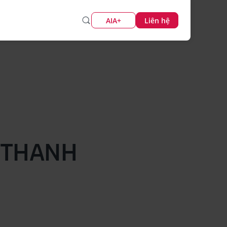
AIA+
Liên hệ
Ị THANH