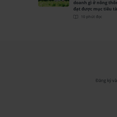
doanh gì ở nông thô
đạt được mục tiêu tà
chính?
10 phút đọc
Đăng ký và