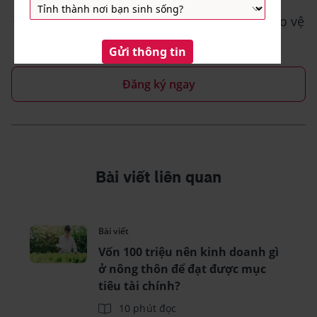
Đăng ký để khám phá những cách mới để bảo vệ
sức khỏe và sự giàu có của bạn.
Đăng ký ngay
Bài viết liên quan
Bài viết
Vốn 100 triệu nên kinh doanh gì
ở nông thôn để đạt được mục
tiêu tài chính?
10 phút đọc