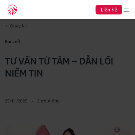
Liên hệ
Quay lại
Bài viết
TƯ VẤN TỪ TÂM – DẪN LỐI
NIỀM TIN
25/11/2025
2 phút đọc