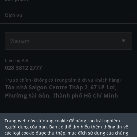
Dịch vụ
Vietnam
Liên hệ AIA
028 3812 2777
Trụ sở chính (không có Trung tâm dịch vụ Khách hàng):
Tòa nhà Saigon Centre Tháp 2, 67 Lê Lợi,
Phường Sài Gòn, Thành phố Hồ Chí Minh
© 2025 Bản quyền thuộc về Tập đoàn AIA (AIA Group Limited)
Trang web này sử dụng cookie để nâng cao trải nghiệm
Đại lý Ngoại hạng AIA
|
Điều khoản sử dụng
|
Cam kết bảo mật
|
Chính
người dùng của bạn. Bạn có thể tìm hiểu thêm thông tin về
các loại cookie được thu thập, mục đích sử dụng của chúng
sách bảo vệ dữ liệu cá nhân
|
Chính sách cookie
|
Quy tắc đạo đức
|