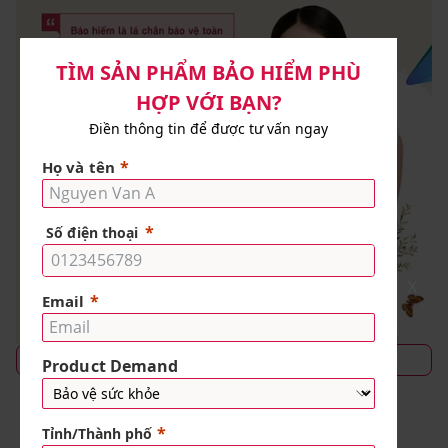
X
TÌM HIỂU CÁCH THỨC THAM GIA
Share