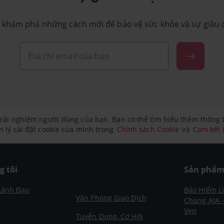
 khám phá những cách mới để bảo vệ sức khỏe và sự giàu 
rải nghiệm người dùng của bạn. Bạn có thể tìm hiểu thêm thông ti
 lý cài đặt cookie của mình trong
Chính sách Cookie
và
Cam kết
g tôi
Sản phẩ
Lãnh Đạo
Bảo Hiểm L
Văn Phòng Giao Dịch
Chung AIA 
Vẹn
Tuyển Dụng, Cơ Hội