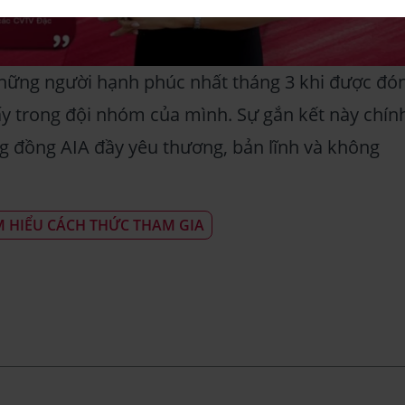
hững người hạnh phúc nhất tháng 3 khi được đó
 ấy trong đội nhóm của mình. Sự gắn kết này chín
 đồng AIA đầy yêu thương, bản lĩnh và không
M HIỂU CÁCH THỨC THAM GIA