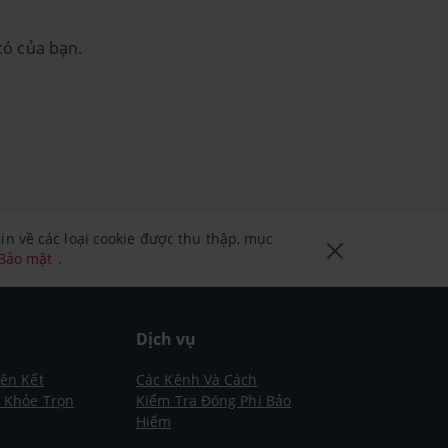
có của bạn.
n về các loại cookie được thu thập, mục
 Bảo mật
.
m
Dịch vụ
iên Kết
Các Kênh Và Cách
- Khỏe Trọn
Kiểm Tra Đóng Phí Bảo
Hiểm