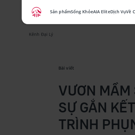
Sản phẩm
Sống Khỏe
AIA Elite
Dịch Vụ
Về 
Kênh Đại Lý
Bài viết
VƯƠN MẦM 
SỰ GẮN KẾT
TRÌNH PHỤ