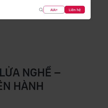
AIA+
Liên hệ
LỬA NGHỀ –
RÊN HÀNH