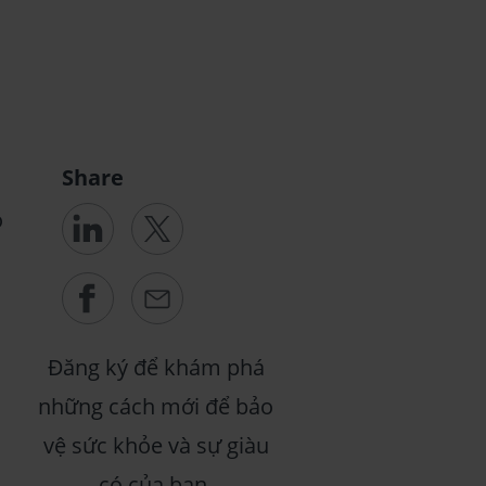
Share
o
Đăng ký để khám phá
những cách mới để bảo
vệ sức khỏe và sự giàu
có của bạn.