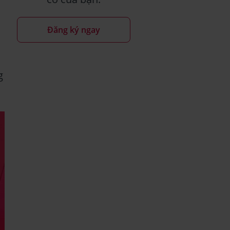
Đăng ký ngay
g