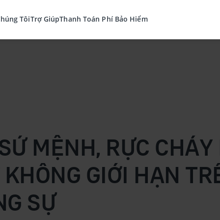
Chúng Tôi
Trợ Giúp
Thanh Toán Phí Bảo Hiểm
SỨ MỆNH, RỰC CHÁY 
 KHÔNG GIỚI HẠN T
NG SỰ