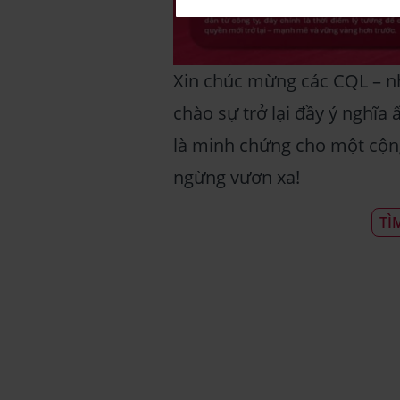
Xin chúc mừng các CQL – n
chào sự trở lại đầy ý nghĩa
là minh chứng cho một cộng
ngừng vươn xa!
TÌ