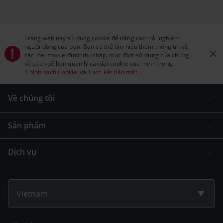
Trang web này sử dụng cookie để nâng cao trải nghiệm
người dùng của bạn. Bạn có thể tìm hiểu thêm thông tin về
các loại cookie được thu thập, mục đích sử dụng của chúng
và cách để bạn quản lý cài đặt cookie của mình trong
Chính sách Cookie
và
Cam kết Bảo mật
.
Về chúng tôi
Sản phẩm
Dịch vụ
Vietnam