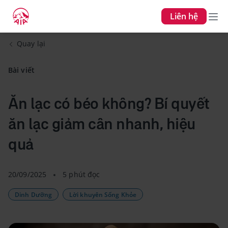
Liên hệ
Quay lại
Bài viết
Ăn lạc có béo không? Bí quyết
ăn lạc giảm cân nhanh, hiệu
quả
20/09/2025
5 phút đọc
Dinh Dưỡng
Lời khuyên Sống Khỏe