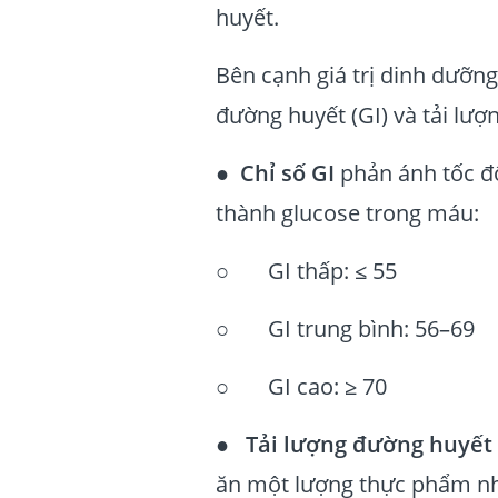
huyết.
Bên cạnh giá trị dinh dưỡn
đường huyết (GI) và tải lượ
●
Chỉ số GI
phản ánh tốc đ
thành glucose trong máu:
○ GI thấp: ≤ 55
○ GI trung bình: 56–69
○ GI cao: ≥ 70
●
Tải lượng đường huyết 
ăn một lượng thực phẩm nhấ