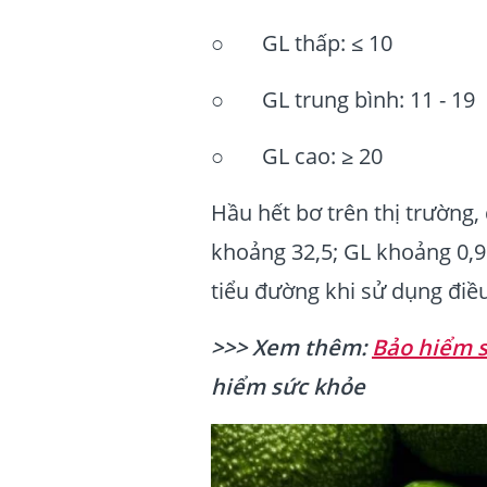
○ GL thấp: ≤ 10
○ GL trung bình: 11 - 19
○ GL cao: ≥ 20
Hầu hết bơ trên thị trường, 
khoảng 32,5; GL khoảng 0,9
tiểu đường khi sử dụng điề
>>> Xem thêm:
Bảo hiểm s
hiểm sức khỏe