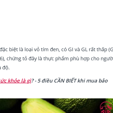
đặc biệt là loại vỏ tím đen, có GI và GL rất thấp (
6), chứng tỏ đây là thực phẩm phù hợp cho ngườ
u độ.
ức khỏe là gì
? - 5 điều CẦN BIẾT khi mua bảo