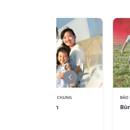
Replace component AIA - Standee-
Repla
BẢO HIỂM LIÊN KẾT CHUNG
BẢO
KhoeTronVen_no text
Bung
Khỏe Trọn Vẹn
Bùn