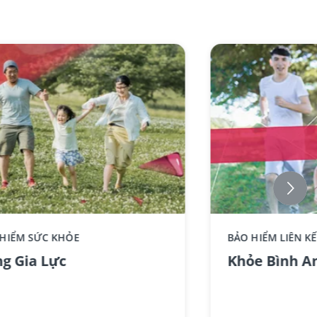
ce component AIA - Standee-
 HIỂM SỨC KHỎE
BẢO HIỂM LIÊN K
GiaLuc_No text
g Gia Lực
Khỏe Bình A