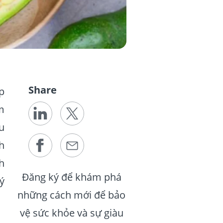
Share
p
m
u
ch
h
Đăng ký để khám phá
ý
những cách mới để bảo
vệ sức khỏe và sự giàu