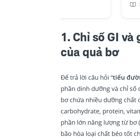
3 phút
1. Chỉ số GI và 
của quả bơ
Để trả lời câu hỏi “
tiểu đườ
phần dinh dưỡng và chỉ số 
bơ chứa nhiều dưỡng chất c
carbohydrate, protein, vita
phần lớn năng lượng từ bơ 
bão hòa loại chất béo tốt c