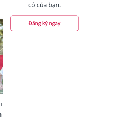
có của bạn.
Đăng ký ngay
ẾT CHUNG
BẢO HIỂM LIÊN KẾT CHUNG
n
Vững Tương Lai