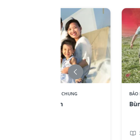
Replace component AIA - Standee-
Repla
BẢO HIỂM LIÊN KẾT CHUNG
BẢO
KhoeTronVen_no text
Bung
Khỏe Trọn Vẹn
Bùn
3 phút