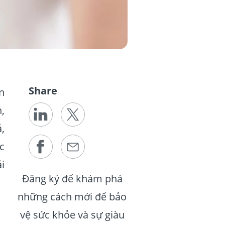
Share
n
,
,
c
ải
Đăng ký để khám phá
những cách mới để bảo
vệ sức khỏe và sự giàu