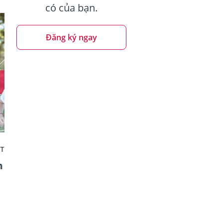
có của bạn.
Đăng ký ngay
ẾT CHUNG
BẢO HIỂM LIÊN KẾT CHUNG
n
Vững Tương Lai
3 phút