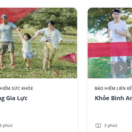
ce component AIA - Standee-
 HIỂM SỨC KHỎE
BẢO HIỂM LIÊN K
GiaLuc_No text
g Gia Lực
Khỏe Bình A
3 phút
3 phút