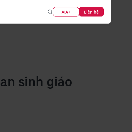
AIA+
Liên hệ
an sinh giáo