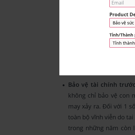
Đảm bảo tài chính cho
sẽ nhận được số tiền đ
học vấn cho con để ch
trường có điều kiện tốt
điểm hiện tại đến thời
định nên khoản tiền này
Bảo vệ tài chính trướ
không chỉ bảo vệ con 
may xảy ra. Đối với 1 
toàn bộ vĩnh viễn do ta
trong những năm còn l