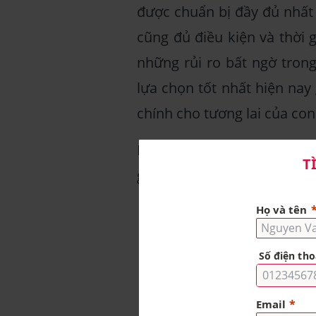
được chuẩn bị đầy đủ nhất 
cũng đủ điều kiện và thời g
những rủi ro bất ngờ trong
lựa chọn tốt nhất hiện nay
chính cho tương lai của con
Dưới đây là 6 lý do “thiết 
giáo dục cho con:
Bảo vệ sức khỏe của 
mẹ sẽ an tâm khi con đ
trường hợp mua sản ph
về y tế, con sẽ được h
những cơ sở y tế tốt nhấ