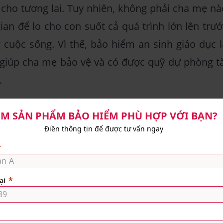
cho tương lai. Tuy nhiên, không phải cha mẹ nà
ian để lo cho con suốt cả quá trình lớn lên trướ
 cuộc sống. Vì thế, bảo hiểm an sinh giáo dục l
 giúp cha mẹ bảo vệ và có được quỹ dự phòng tà
.
thực” vì sao cha mẹ nên tham gia bảo hiểm an sin
con:
Khi tham gia bảo hiểm an sinh giáo dục, ch
ược bảo vệ trước những rủi ro về sức khỏe. Tron
ẩm bảo hiểm chính đi kèm với sản phẩm bổ sun
ưởng quyền lợi nằm viện và chăm sóc sức khỏe tạ
t.