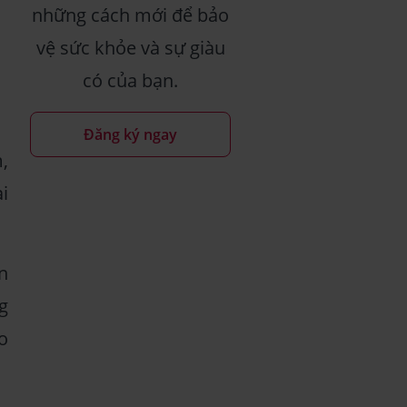
những cách mới để bảo
vệ sức khỏe và sự giàu
có của bạn.
Đăng ký ngay
,
i
n
g
o