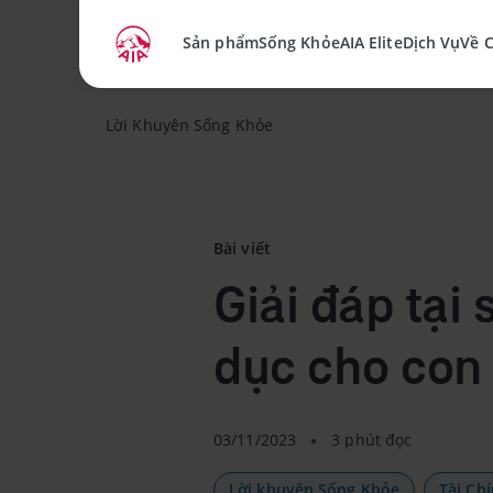
Sản phẩm
Sống Khỏe
AIA Elite
Dịch Vụ
Về 
Lời Khuyên Sống Khỏe
Bài viết
Giải đáp tại
dục cho con
03/11/2023
3 phút đọc
Lời khuyên Sống Khỏe
Tài Ch