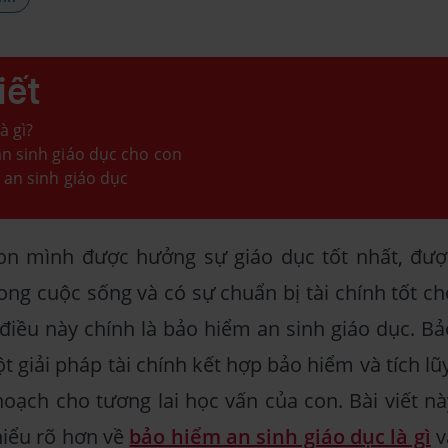
iết
à gì?
n sinh giáo dục cho con
 an sinh giáo dục
n mình được hưởng sự giáo dục tốt nhất, đượ
ong cuộc sống và có sự chuẩn bị tài chính tốt ch
 điều này chính là bảo hiểm an sinh giáo dục. Bả
t giải pháp tài chính kết hợp bảo hiểm và tích lũy
hoạch cho tương lai học vấn của con. Bài viết nà
hiểu rõ hơn về
bảo hiểm an sinh giáo dục là gì
v