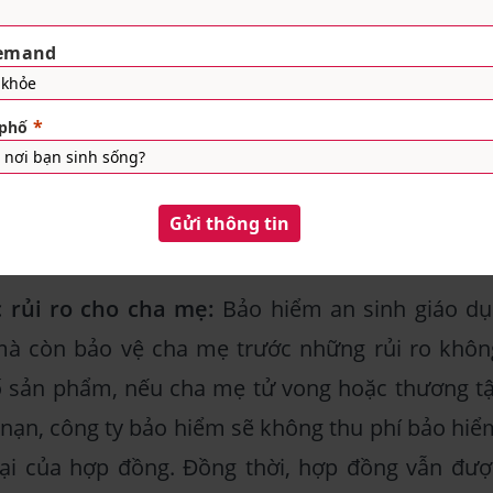
 học vấn của con:
Khi đáo hạn hợp đồng, cha m
áo hạn bảo hiểm. Khoản tiền này như là một qu
i trả học phí, được tham gia học ở những ngô
, du học. Bên cạnh đó, thu nhập của bố mẹ từ thờ
 điểm con vào đại học có thể không còn được ổ
 là cần thiết để đảm bảo học vấn cho con.
c rủi ro cho cha mẹ:
Bảo hiểm an sinh giáo dụ
mà còn bảo vệ cha mẹ trước những rủi ro khôn
số sản phẩm, nếu cha mẹ tử vong hoặc thương tậ
i nạn, công ty bảo hiểm sẽ không thu phí bảo hiể
ại của hợp đồng. Đồng thời, hợp đồng vẫn đượ