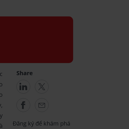
Share
c
o
o
,
y
Đăng ký để khám phá
à