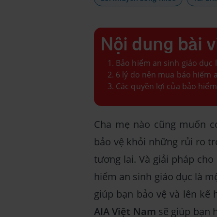
Nội dung bài v
Bảo hiểm an sinh giáo dục l
6 lý do nên mua bảo hiểm a
Các quyền lợi của bảo hiểm
Cha mẹ nào cũng muốn co
bảo vệ khỏi những rủi ro tr
tương lai. Và giải pháp cho
hiểm an sinh giáo dục là mộ
giúp bạn bảo vệ và lên kế 
AIA Việt Nam
sẽ giúp bạn 